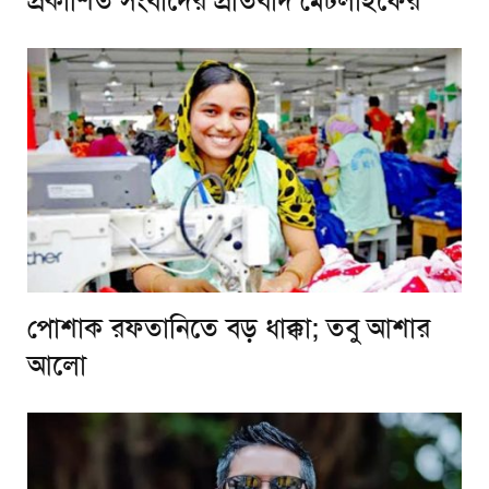
প্রকাশিত সংবাদের প্রতিবাদ মেটলাইফের
পোশাক রফতানিতে বড় ধাক্কা; তবু আশার
আলো