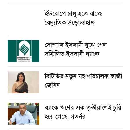
ইউরোপে চালু হতে যাচ্ছে
বৈদ্যুতিক উড়োজাহাজ
সোশ্যাল ইসলামী বুঝে পেল
সম্মিলিত ইসলামী ব্যাংক
বিটিভির নতুন মহাপরিচালক কাজী
জেসিন
ব্যাংক ঋণের এক-তৃতীয়াংশই চুরি
হয়ে গেছে: গভর্নর