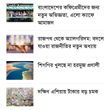
বাংলাদেশের কফিপ্রেমীদের জন্য
নতুন অভিজ্ঞতা, এলো ক্যাফে
আমাজন
রাজপথ থেকে অ্যালগরিদম: বদলে
যাওয়া রাজনীতির নতুন অধ্যায়
শিগগির খুলছে না হরমুজ প্রণালী
দক্ষিণ এশিয়ায় টাকার বড় চমক