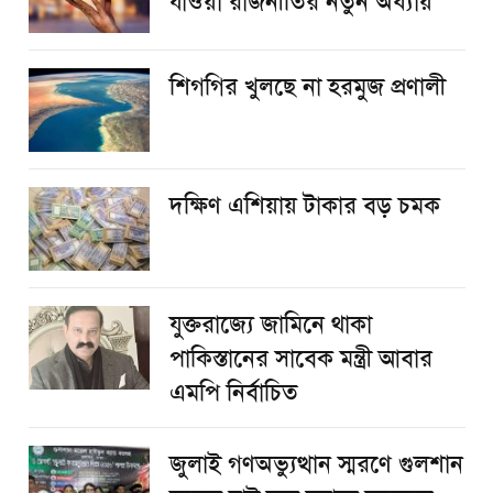
যাওয়া রাজনীতির নতুন অধ্যায়
শিগগির খুলছে না হরমুজ প্রণালী
দক্ষিণ এশিয়ায় টাকার বড় চমক
যুক্তরাজ্যে জামিনে থাকা
পাকিস্তানের সাবেক মন্ত্রী আবার
এমপি নির্বাচিত
জুলাই গণঅভ্যুত্থান স্মরণে গুলশান