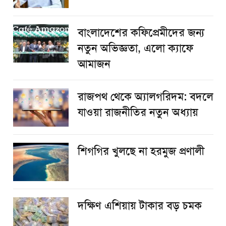
বাংলাদেশের কফিপ্রেমীদের জন্য
নতুন অভিজ্ঞতা, এলো ক্যাফে
আমাজন
রাজপথ থেকে অ্যালগরিদম: বদলে
যাওয়া রাজনীতির নতুন অধ্যায়
শিগগির খুলছে না হরমুজ প্রণালী
দক্ষিণ এশিয়ায় টাকার বড় চমক