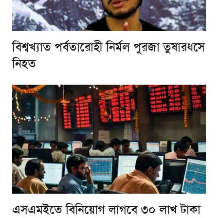
বিশ্বখ্যাত পর্বতারোহী নির্মল পুরজা তুষারধসে
নিহত
এসএমইতে বিনিয়োগ লাগবে ৩০ লাখ টাকা