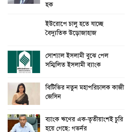
হক
ইউরোপে চালু হতে যাচ্ছে
বৈদ্যুতিক উড়োজাহাজ
সোশ্যাল ইসলামী বুঝে পেল
সম্মিলিত ইসলামী ব্যাংক
বিটিভির নতুন মহাপরিচালক কাজী
জেসিন
ব্যাংক ঋণের এক-তৃতীয়াংশই চুরি
হয়ে গেছে: গভর্নর