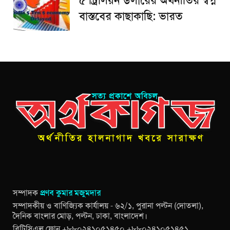
৫ ট্রিলিয়ন ডলারের অর্থনীতির স্বপ্ন
বাস্তবের কাছাকাছি: ভারত
সম্পাদক
প্রণব কুমার মজুমদার
সম্পাদকীয় ও বাণিজ্যিক কার্যালয় - ৬২/১, পুরানা পল্টন (দোতলা),
দৈনিক বাংলার মোড়, পল্টন, ঢাকা, বাংলাদেশ।
বিটিসিএল ফোন +৮৮০২৪১০৫১৪৫০ +৮৮০২৪১০৫১৪৫১