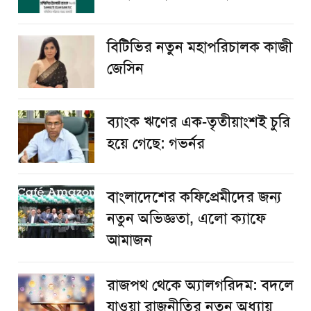
বিটিভির নতুন মহাপরিচালক কাজী
জেসিন
ব্যাংক ঋণের এক-তৃতীয়াংশই চুরি
হয়ে গেছে: গভর্নর
বাংলাদেশের কফিপ্রেমীদের জন্য
নতুন অভিজ্ঞতা, এলো ক্যাফে
আমাজন
রাজপথ থেকে অ্যালগরিদম: বদলে
যাওয়া রাজনীতির নতুন অধ্যায়