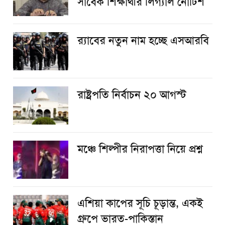
সাবেক শিক্ষার্থীর লিগ্যাল নোটিশ
র‌্যাবের নতুন নাম হচ্ছে এসআরবি
রাষ্ট্রপতি নির্বাচন ২০ আগস্ট
​মঞ্চে শিল্পীর নিরাপত্তা নিয়ে প্রশ্ন
এশিয়া কাপের সূচি চূড়ান্ত, একই
গ্রুপে ভারত-পাকিস্তান