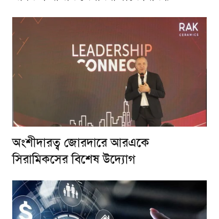
অংশীদারত্ব জোরদারে আরএকে
সিরামিকসের বিশেষ উদ্যোগ