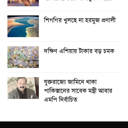
শিগগির খুলছে না হরমুজ প্রণালী
দক্ষিণ এশিয়ায় টাকার বড় চমক
যুক্তরাজ্যে জামিনে থাকা
পাকিস্তানের সাবেক মন্ত্রী আবার
এমপি নির্বাচিত