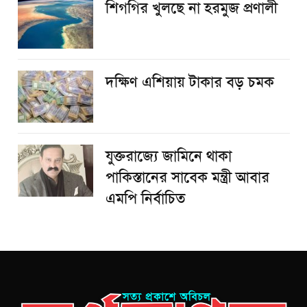
শিগগির খুলছে না হরমুজ প্রণালী
দক্ষিণ এশিয়ায় টাকার বড় চমক
যুক্তরাজ্যে জামিনে থাকা
পাকিস্তানের সাবেক মন্ত্রী আবার
এমপি নির্বাচিত