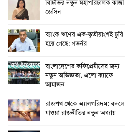
বিটিভির নতুন মহাপরিচালক কাজী
জেসিন
ব্যাংক ঋণের এক-তৃতীয়াংশই চুরি
হয়ে গেছে: গভর্নর
বাংলাদেশের কফিপ্রেমীদের জন্য
নতুন অভিজ্ঞতা, এলো ক্যাফে
আমাজন
রাজপথ থেকে অ্যালগরিদম: বদলে
যাওয়া রাজনীতির নতুন অধ্যায়