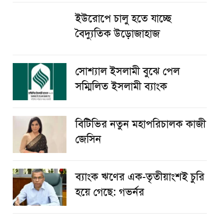
ইউরোপে চালু হতে যাচ্ছে
বৈদ্যুতিক উড়োজাহাজ
সোশ্যাল ইসলামী বুঝে পেল
সম্মিলিত ইসলামী ব্যাংক
বিটিভির নতুন মহাপরিচালক কাজী
জেসিন
ব্যাংক ঋণের এক-তৃতীয়াংশই চুরি
হয়ে গেছে: গভর্নর