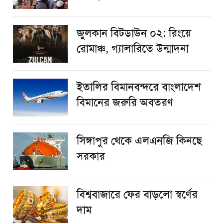
জুলকান বিটডাউন ০২: রিংয়ে
রোমাঞ্চ, গ্যালারিতে উন্মাদনা
ইতালির বিমানবন্দরে বাংলাদেশ
বিমানের জরুরি অবতরণ
সিঙ্গাপুর থেকে এলএনজি কিনছে
সরকার
বিশ্ববাজারে ফের বাড়লো স্বর্ণের
দাম