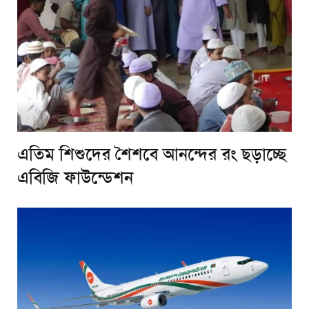
এতিম শিশুদের শৈশবে আনন্দের রং ছড়াচ্ছে
এবিজি ফাউন্ডেশন