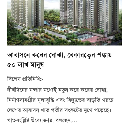
আবাসনে করের বোঝা, বেকারত্বের শঙ্কায়
৫০ লাখ মানুষ
বিশেষ প্রতিনিধি>
দীর্ঘদিনের মন্দার মধ্যেই নতুন করে করের বোঝা,
নির্মাণসামগ্রীর মূল্যবৃদ্ধি এবং বিদ্যুতের বাড়তি খরচে
দেশের আবাসন খাত গভীর সংকটের মুখে পড়েছে।
খাতসংশ্লিষ্ট উদ্যোক্তারা বলছেন,...