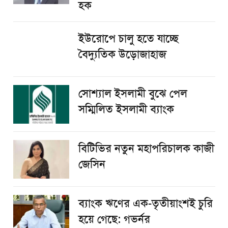
হক
ইউরোপে চালু হতে যাচ্ছে
বৈদ্যুতিক উড়োজাহাজ
সোশ্যাল ইসলামী বুঝে পেল
সম্মিলিত ইসলামী ব্যাংক
বিটিভির নতুন মহাপরিচালক কাজী
জেসিন
ব্যাংক ঋণের এক-তৃতীয়াংশই চুরি
হয়ে গেছে: গভর্নর