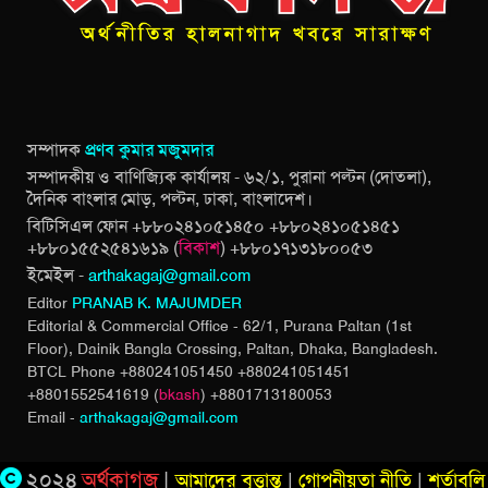
সম্পাদক
প্রণব কুমার মজুমদার
সম্পাদকীয় ও বাণিজ্যিক কার্যালয় - ৬২/১, পুরানা পল্টন (দোতলা),
দৈনিক বাংলার মোড়, পল্টন, ঢাকা, বাংলাদেশ।
বিটিসিএল ফোন +৮৮০২৪১০৫১৪৫০ +৮৮০২৪১০৫১৪৫১
+৮৮০১৫৫২৫৪১৬১৯ (
বিকাশ
) +৮৮০১৭১৩১৮০০৫৩
ইমেইল -
arthakagaj@gmail.com
Editor
PRANAB K. MAJUMDER
Editorial & Commercial Office - 62/1, Purana Paltan (1st
Floor), Dainik Bangla Crossing,
Paltan, Dhaka, Bangladesh.
BTCL Phone +880241051450 +880241051451
+8801552541619 (
bkash
) +8801713180053
Email -
arthakagaj@gmail.com
২০২৪
অর্থকাগজ
|
আমাদের বৃত্তান্ত
|
গোপনীয়তা নীতি
|
শর্তাবলি