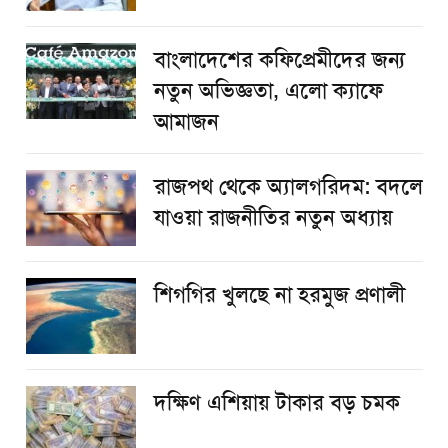
বাংলাদেশের কফিপ্রেমীদের জন্য
নতুন অভিজ্ঞতা, এলো ক্যাফে
আমাজন
রাজপথ থেকে অ্যালগরিদম: বদলে
যাওয়া রাজনীতির নতুন অধ্যায়
শিগগির খুলছে না হরমুজ প্রণালী
দক্ষিণ এশিয়ায় টাকার বড় চমক