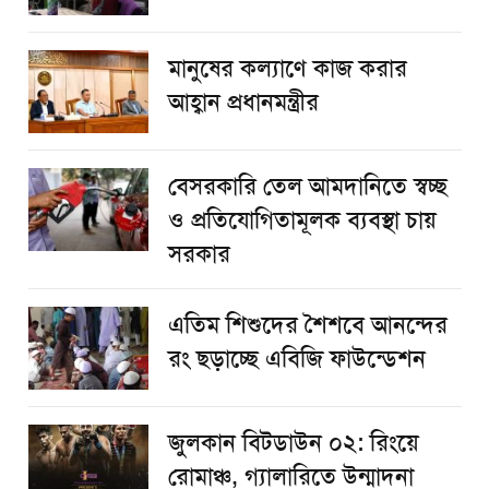
মানুষের কল্যাণে কাজ করার
আহ্বান প্রধানমন্ত্রীর
বেসরকারি তেল আমদানিতে স্বচ্ছ
ও প্রতিযোগিতামূলক ব্যবস্থা চায়
সরকার
এতিম শিশুদের শৈশবে আনন্দের
রং ছড়াচ্ছে এবিজি ফাউন্ডেশন
জুলকান বিটডাউন ০২: রিংয়ে
রোমাঞ্চ, গ্যালারিতে উন্মাদনা