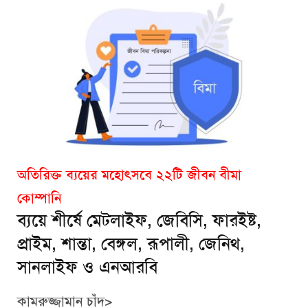
অতিরিক্ত ব্যয়ের মহোৎসবে ২২টি জীবন বীমা
কোম্পানি
ব্যয়ে শীর্ষে মেটলাইফ, জেবিসি, ফারইষ্ট,
প্রাইম, শান্তা, বেঙ্গল, রূপালী, জেনিথ,
সানলাইফ ও এনআরবি
কামরুজ্জামান চাঁদ>