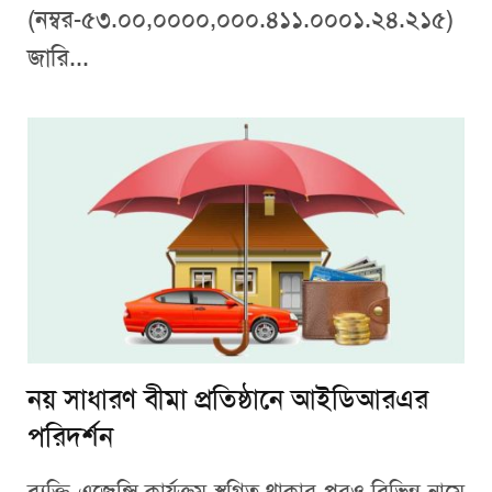
(নম্বর-৫৩.০০,০০০০,০০০.৪১১.০০০১.২৪.২১৫)
জারি...
নয় সাধারণ বীমা প্রতিষ্ঠানে আইডিআরএর
পরিদর্শন
ব্যক্তি এজেন্সি কার্যক্রম স্থগিত থাকার পরও বিভিন্ন নামে