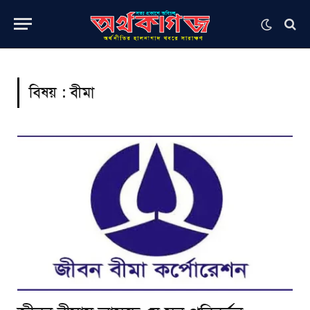
বিষয় :
বীমা