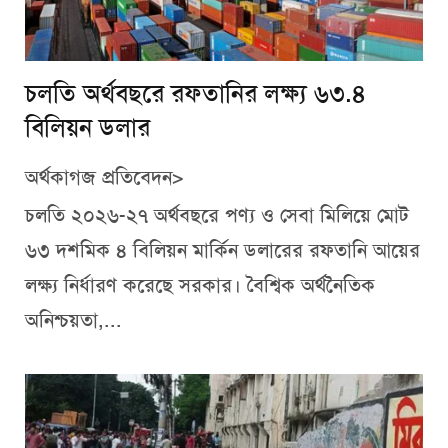
চলতি অর্থবছরে রফতানির লক্ষ্য ৬৩.৪
বিলিয়ন ডলার
অর্থকাগজ প্রতিবেদন>
চলতি ২০২৬-২৭ অর্থবছরে পণ্য ও সেবা মিলিয়ে মোট
৬৩ দশমিক ৪ বিলিয়ন মার্কিন ডলারের রফতানি আয়ের
লক্ষ্য নির্ধারণ করেছে সরকার। বৈশ্বিক অর্থনৈতিক
অনিশ্চয়তা,...