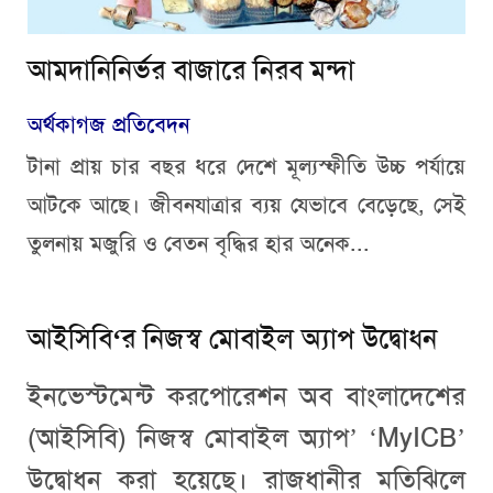
আমদানিনির্ভর বাজারে নিরব মন্দা
অর্থকাগজ প্রতিবেদন
টানা প্রায় চার বছর ধরে দেশে মূল্যস্ফীতি উচ্চ পর্যায়ে
আটকে আছে। জীবনযাত্রার ব্যয় যেভাবে বেড়েছে, সেই
তুলনায় মজুরি ও বেতন বৃদ্ধির হার অনেক...
আইসিবি‘র নিজস্ব মোবাইল অ্যাপ উদ্বোধন
ইনভেস্টমেন্ট করপোরেশন অব বাংলাদেশের
(আইসিবি) নিজস্ব মোবাইল অ্যাপ’ ‘MyICB’
উদ্বোধন করা হয়েছে। রাজধানীর মতিঝিলে