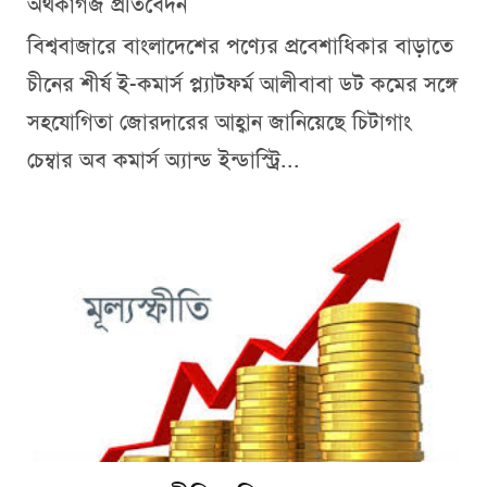
অর্থকাগজ প্রতিবেদন
বিশ্ববাজারে বাংলাদেশের পণ্যের প্রবেশাধিকার বাড়াতে
চীনের শীর্ষ ই-কমার্স প্ল্যাটফর্ম আলীবাবা ডট কমের সঙ্গে
সহযোগিতা জোরদারের আহ্বান জানিয়েছে চিটাগাং
চেম্বার অব কমার্স অ্যান্ড ইন্ডাস্ট্রি...