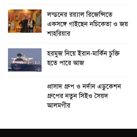
লন্ডনের রয়্যাল রিজেন্সিতে
একসঙ্গে গাইছেন নচিকেতা ও জয়
শাহরিয়ার
হরমুজ নিয়ে ইরান-মার্কিন চুক্তি
হতে পারে আজ
প্রাসাদ গ্রুপ ও নর্দান এডুকেশন
গ্রুপের নতুন সিইও সৈয়দ
আলমগীর