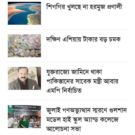
শিগগির খুলছে না হরমুজ প্রণালী
দক্ষিণ এশিয়ায় টাকার বড় চমক
যুক্তরাজ্যে জামিনে থাকা
পাকিস্তানের সাবেক মন্ত্রী আবার
এমপি নির্বাচিত
জুলাই গণঅভ্যুত্থান স্মরণে গুলশান
মডেল হাই স্কুল অ্যান্ড কলেজে
আলোচনা সভা