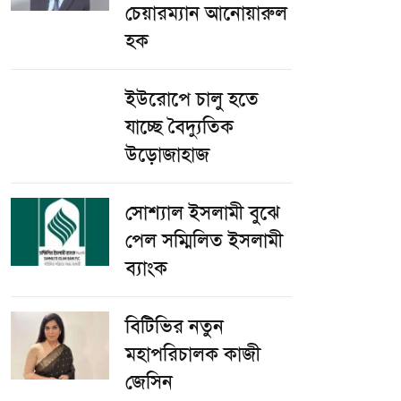
চেয়ারম্যান আনোয়ারুল
হক
ইউরোপে চালু হতে
যাচ্ছে বৈদ্যুতিক
উড়োজাহাজ
সোশ্যাল ইসলামী বুঝে
পেল সম্মিলিত ইসলামী
ব্যাংক
বিটিভির নতুন
মহাপরিচালক কাজী
জেসিন