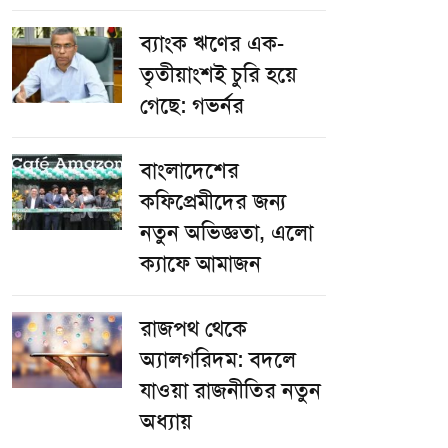
ব্যাংক ঋণের এক-
তৃতীয়াংশই চুরি হয়ে
গেছে: গভর্নর
বাংলাদেশের
কফিপ্রেমীদের জন্য
নতুন অভিজ্ঞতা, এলো
ক্যাফে আমাজন
রাজপথ থেকে
অ্যালগরিদম: বদলে
যাওয়া রাজনীতির নতুন
অধ্যায়