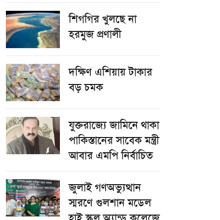
শিগগির খুলছে না
হরমুজ প্রণালী
দক্ষিণ এশিয়ায় টাকার
বড় চমক
যুক্তরাজ্যে জামিনে থাকা
পাকিস্তানের সাবেক মন্ত্রী
আবার এমপি নির্বাচিত
জুলাই গণঅভ্যুত্থান
স্মরণে গুলশান মডেল
হাই স্কুল অ্যান্ড কলেজে