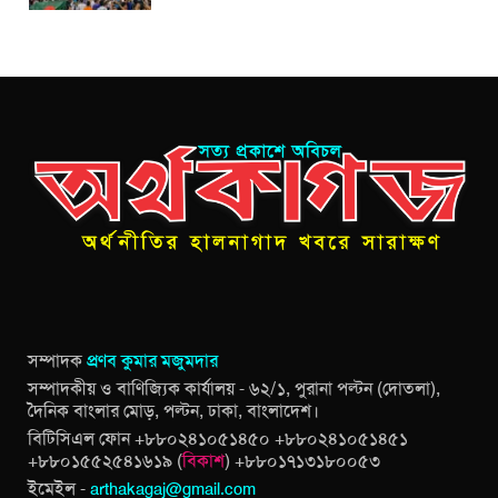
সম্পাদক
প্রণব কুমার মজুমদার
সম্পাদকীয় ও বাণিজ্যিক কার্যালয় - ৬২/১, পুরানা পল্টন (দোতলা),
দৈনিক বাংলার মোড়, পল্টন, ঢাকা, বাংলাদেশ।
বিটিসিএল ফোন +৮৮০২৪১০৫১৪৫০ +৮৮০২৪১০৫১৪৫১
+৮৮০১৫৫২৫৪১৬১৯ (
বিকাশ
) +৮৮০১৭১৩১৮০০৫৩
ইমেইল -
arthakagaj@gmail.com