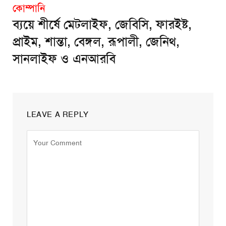
কোম্পানি
ব্যয়ে শীর্ষে মেটলাইফ, জেবিসি, ফারইষ্ট,
প্রাইম, শান্তা, বেঙ্গল, রূপালী, জেনিথ,
সানলাইফ ও এনআরবি
LEAVE A REPLY