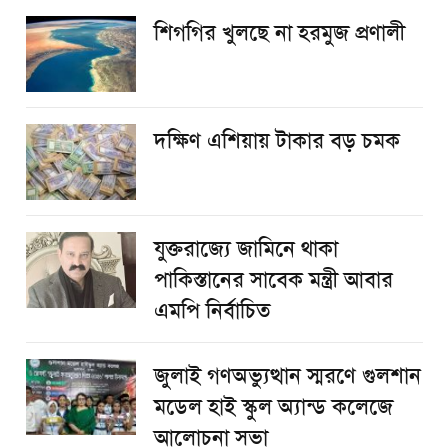
শিগগির খুলছে না হরমুজ প্রণালী
দক্ষিণ এশিয়ায় টাকার বড় চমক
যুক্তরাজ্যে জামিনে থাকা
পাকিস্তানের সাবেক মন্ত্রী আবার
এমপি নির্বাচিত
জুলাই গণঅভ্যুত্থান স্মরণে গুলশান
মডেল হাই স্কুল অ্যান্ড কলেজে
আলোচনা সভা