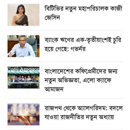
বিটিভির নতুন মহাপরিচালক কাজী
জেসিন
ব্যাংক ঋণের এক-তৃতীয়াংশই চুরি
হয়ে গেছে: গভর্নর
বাংলাদেশের কফিপ্রেমীদের জন্য
নতুন অভিজ্ঞতা, এলো ক্যাফে
আমাজন
রাজপথ থেকে অ্যালগরিদম: বদলে
যাওয়া রাজনীতির নতুন অধ্যায়