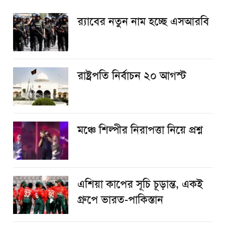
র‌্যাবের নতুন নাম হচ্ছে এসআরবি
রাষ্ট্রপতি নির্বাচন ২০ আগস্ট
​মঞ্চে শিল্পীর নিরাপত্তা নিয়ে প্রশ্ন
এশিয়া কাপের সূচি চূড়ান্ত, একই
গ্রুপে ভারত-পাকিস্তান