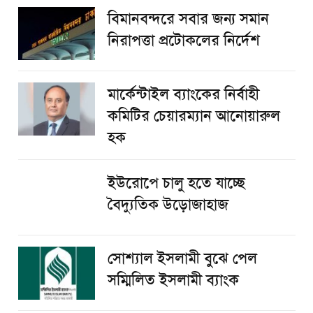
বিমানবন্দরে সবার জন্য সমান
নিরাপত্তা প্রটোকলের নির্দেশ
মার্কেন্টাইল ব্যাংকের নির্বাহী
কমিটির চেয়ারম্যান আনোয়ারুল
হক
ইউরোপে চালু হতে যাচ্ছে
বৈদ্যুতিক উড়োজাহাজ
সোশ্যাল ইসলামী বুঝে পেল
সম্মিলিত ইসলামী ব্যাংক