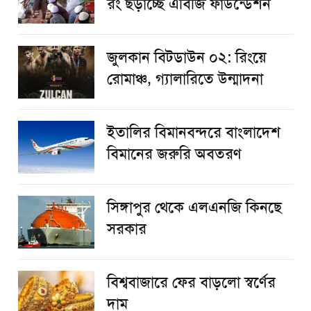
রং ছড়াচ্ছে এবিজি ফাউন্ডেশন
জুলকান বিটডাউন ০২: রিংয়ে
রোমাঞ্চ, গ্যালারিতে উন্মাদনা
ইতালির বিমানবন্দরে বাংলাদেশ
বিমানের জরুরি অবতরণ
সিঙ্গাপুর থেকে এলএনজি কিনছে
সরকার
বিশ্ববাজারে ফের বাড়লো স্বর্ণের
দাম