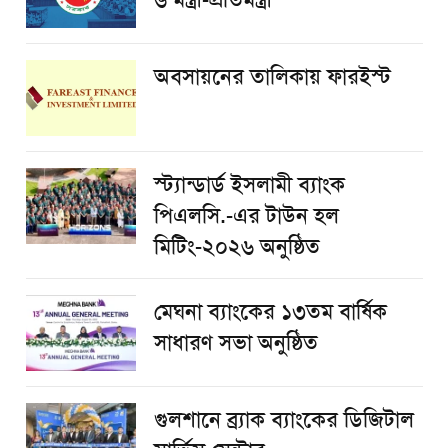
৬ মন্ত্রী-প্রতিমন্ত্রী
অবসায়নের তালিকায় ফারইস্ট
স্ট্যান্ডার্ড ইসলামী ব্যাংক
পিএলসি.-এর টাউন হল
মিটিং-২০২৬ অনুষ্ঠিত
মেঘনা ব্যাংকের ১৩তম বার্ষিক
সাধারণ সভা অনুষ্ঠিত
গুলশানে ব্র্যাক ব্যাংকের ডিজিটাল