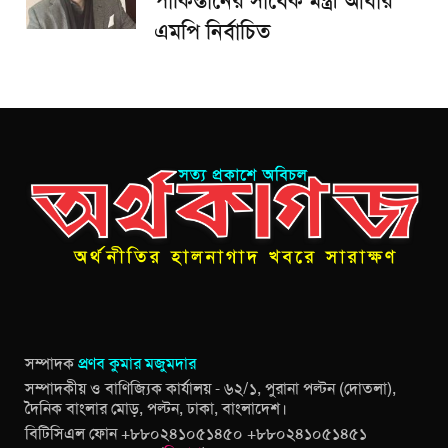
পাকিস্তানের সাবেক মন্ত্রী আবার
এমপি নির্বাচিত
সম্পাদক
প্রণব কুমার মজুমদার
সম্পাদকীয় ও বাণিজ্যিক কার্যালয় - ৬২/১, পুরানা পল্টন (দোতলা),
দৈনিক বাংলার মোড়, পল্টন, ঢাকা, বাংলাদেশ।
বিটিসিএল ফোন +৮৮০২৪১০৫১৪৫০ +৮৮০২৪১০৫১৪৫১