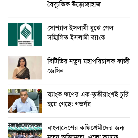
বৈদ্যুতিক উড়োজাহাজ
সোশ্যাল ইসলামী বুঝে পেল
সম্মিলিত ইসলামী ব্যাংক
বিটিভির নতুন মহাপরিচালক কাজী
জেসিন
ব্যাংক ঋণের এক-তৃতীয়াংশই চুরি
হয়ে গেছে: গভর্নর
বাংলাদেশের কফিপ্রেমীদের জন্য
নতুন অভিজ্ঞতা, এলো ক্যাফে