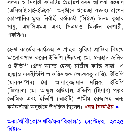
সদস্য ও নির্বাহী কমিটির চেয়ারপারসন আদিবা রহমান
(এসিআইআই-ইউকে)। অনুষ্ঠানে শুভেচ্ছা বক্তব্য রাখেন
কোম্পানির মুখ্য নির্বাহী কর্মকর্তা (সিইও) উত্তম কুমার
সাধু, এফসিএমএ এবং সিএফও মিলটন বেপারী,
এফসিএ।
হেল্থ কার্ডের কার্যক্রম ও গ্রাহক সুবিধা প্রাপ্তির বিষয়ে
আলোকপাত করেন ইভিপি (উন্নয়ন) মো. ফরহাদ জলিল
ও ইভিপি (গ্রুপ অ্যান্ড হেল্থ) রাজীব কান্তি সাহা। এ
ছাড়াও এসইভিপি আফরিন হক (অ্যঅকচ্যুয়ারি), ইভিপি
(মানবসম্পদ) মো. আসাদুজ্জামান মল্লিক, ইভিপি
(লিগ্যাল) মো. আব্দুল আউয়াল, ইভিপি (হিসাব) পল্লব
ভৌমিক এবং ইভিপি (আইটি) শামীম রেজাসহ অন্য
কর্মকর্তারা অনুষ্ঠানে উপস্থিত ছিলেন।
খবর বিজ্ঞপ্তির
●
অকা/জীবীকো/সখবি/ফর/বিকাল/১ সেপ্টেম্বর, ২০২৫
খ্রিষ্টাব্দ