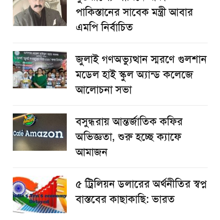
পাকিস্তানের সাবেক মন্ত্রী আবার
এমপি নির্বাচিত
জুলাই গণঅভ্যুত্থান স্মরণে গুলশান
মডেল হাই স্কুল অ্যান্ড কলেজে
আলোচনা সভা
বসুন্ধরায় আন্তর্জাতিক কফির
অভিজ্ঞতা, শুরু হচ্ছে ক্যাফে
আমাজন
৫ ট্রিলিয়ন ডলারের অর্থনীতির স্বপ্ন
বাস্তবের কাছাকাছি: ভারত