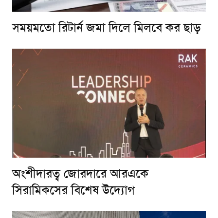
সময়মতো রিটার্ন জমা দিলে মিলবে কর ছাড়
অংশীদারত্ব জোরদারে আরএকে
সিরামিকসের বিশেষ উদ্যোগ