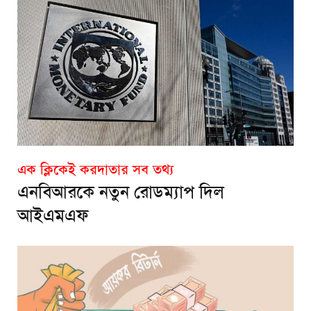
এক ক্লিকেই করদাতার সব তথ্য
এনবিআরকে নতুন রোডম্যাপ দিল
আইএমএফ