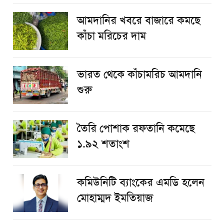
আমদানির খবরে বাজারে কমছে
কাঁচা মরিচের দাম
ভারত থেকে কাঁচামরিচ আমদানি
শুরু
তৈরি পোশাক রফতানি কমেছে
১.৯২ শতাংশ
কমিউনিটি ব্যাংকের এমডি হলেন
মোহাম্মদ ইমতিয়াজ