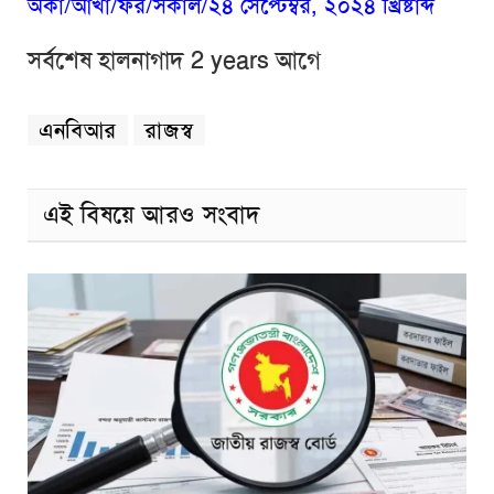
অকা/আখা/ফর/সকাল/২৪ সেপ্টেম্বর, ২০২৪ খ্রিষ্টাব্দ
সর্বশেষ হালনাগাদ 2 years আগে
এনবিআর
রাজস্ব
এই বিষয়ে আরও সংবাদ