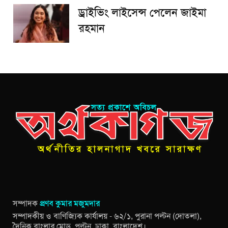
ড্রাইভিং লাইসেন্স পেলেন জাইমা
রহমান
সম্পাদক
প্রণব কুমার মজুমদার
সম্পাদকীয় ও বাণিজ্যিক কার্যালয় - ৬২/১, পুরানা পল্টন (দোতলা),
দৈনিক বাংলার মোড়, পল্টন, ঢাকা, বাংলাদেশ।