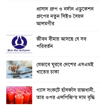
প্রাসাদ গ্রুপ ও নর্দান এডুকেশন
গ্রুপের নতুন সিইও সৈয়দ
আলমগীর
জীবন বীমায় আসছে যে সব
পরিবর্তন
যেভাবে ঘুরবে দেশের এসএমই
খাতের চাকা
গ্যাস সংকটে হাঁসফাঁস রাজধানী,
তার ওপর এলপিজি’র দাম বৃদ্ধি