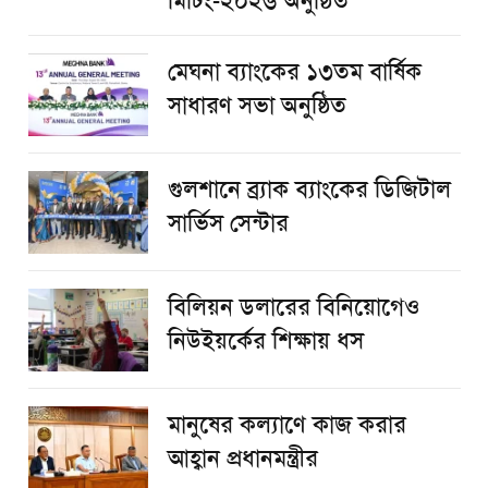
মিটিং-২০২৬ অনুষ্ঠিত
মেঘনা ব্যাংকের ১৩তম বার্ষিক
সাধারণ সভা অনুষ্ঠিত
গুলশানে ব্র্যাক ব্যাংকের ডিজিটাল
সার্ভিস সেন্টার
বিলিয়ন ডলারের বিনিয়োগেও
নিউইয়র্কের শিক্ষায় ধস
মানুষের কল্যাণে কাজ করার
আহ্বান প্রধানমন্ত্রীর