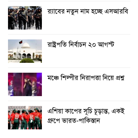
র‌্যাবের নতুন নাম হচ্ছে এসআরবি
রাষ্ট্রপতি নির্বাচন ২০ আগস্ট
​মঞ্চে শিল্পীর নিরাপত্তা নিয়ে প্রশ্ন
এশিয়া কাপের সূচি চূড়ান্ত, একই
গ্রুপে ভারত-পাকিস্তান