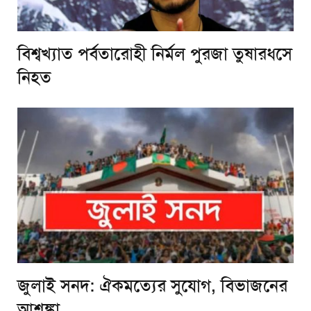
বিশ্বখ্যাত পর্বতারোহী নির্মল পুরজা তুষারধসে
নিহত
জুলাই সনদ: ঐকমত্যের সুযোগ, বিভাজনের
আশঙ্কা