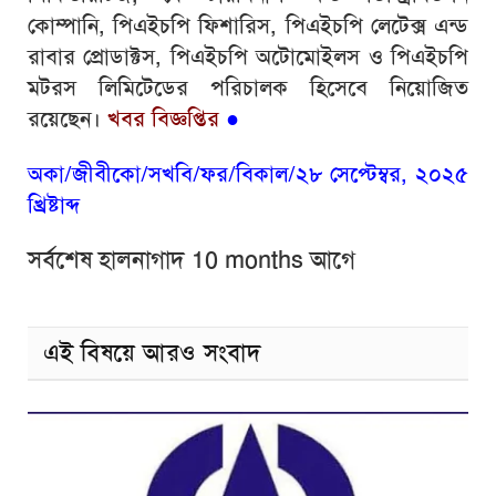
কোম্পানি, পিএইচপি ফিশারিস, পিএইচপি লেটেক্স এন্ড
রাবার প্রোডাক্টস, পিএইচপি অটোমোইলস ও পিএইচপি
মটরস লিমিটেডের পরিচালক হিসেবে নিয়োজিত
রয়েছেন।
খবর বিজ্ঞপ্তির
●
অকা/জীবীকো/সখবি/ফর/বিকাল/২৮ সেপ্টেম্বর, ২০২৫
খ্রিষ্টাব্দ
সর্বশেষ হালনাগাদ 10 months আগে
এই বিষয়ে আরও সংবাদ