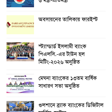
৬ মন্ত্রী-প্রতিমন্ত্রী
অবসায়নের তালিকায় ফারইস্ট
স্ট্যান্ডার্ড ইসলামী ব্যাংক
পিএলসি.-এর টাউন হল
মিটিং-২০২৬ অনুষ্ঠিত
মেঘনা ব্যাংকের ১৩তম বার্ষিক
সাধারণ সভা অনুষ্ঠিত
গুলশানে ব্র্যাক ব্যাংকের ডিজিটাল