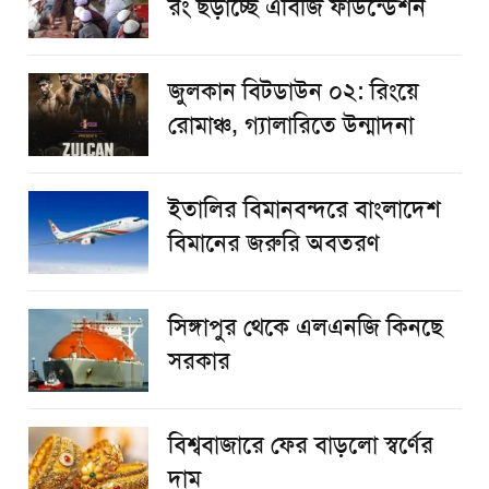
রং ছড়াচ্ছে এবিজি ফাউন্ডেশন
জুলকান বিটডাউন ০২: রিংয়ে
রোমাঞ্চ, গ্যালারিতে উন্মাদনা
ইতালির বিমানবন্দরে বাংলাদেশ
বিমানের জরুরি অবতরণ
সিঙ্গাপুর থেকে এলএনজি কিনছে
সরকার
বিশ্ববাজারে ফের বাড়লো স্বর্ণের
দাম