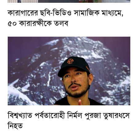
কারাগারের ছবি-ভিডিও সামাজিক মাধ্যমে,
৫০ কারারক্ষীকে তলব
বিশ্বখ্যাত পর্বতারোহী নির্মল পুরজা তুষারধসে
নিহত