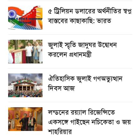
৫ ট্রিলিয়ন ডলারের অর্থনীতির স্বপ্ন
বাস্তবের কাছাকাছি: ভারত
জুলাই স্মৃতি জাদুঘর উদ্বোধন
করলেন প্রধানমন্ত্রী
ঐতিহাসিক জুলাই গণঅভ্যুত্থান
দিবস আজ
লন্ডনের রয়্যাল রিজেন্সিতে
একসঙ্গে গাইছেন নচিকেতা ও জয়
শাহরিয়ার