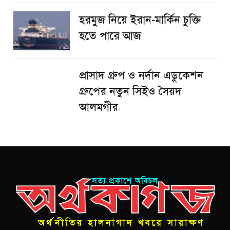
হরমুজ নিয়ে ইরান-মার্কিন চুক্তি
হতে পারে আজ
প্রাসাদ গ্রুপ ও নর্দান এডুকেশন
গ্রুপের নতুন সিইও সৈয়দ
আলমগীর