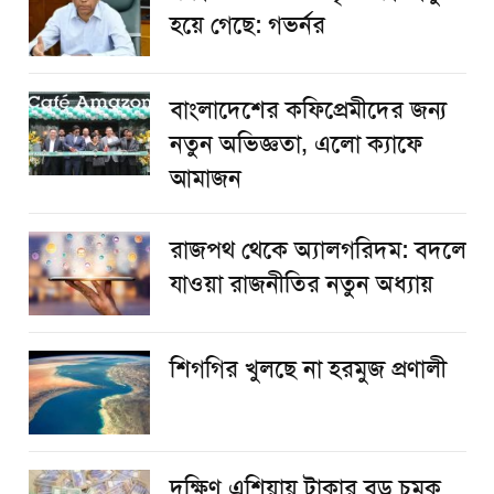
হয়ে গেছে: গভর্নর
বাংলাদেশের কফিপ্রেমীদের জন্য
নতুন অভিজ্ঞতা, এলো ক্যাফে
আমাজন
রাজপথ থেকে অ্যালগরিদম: বদলে
যাওয়া রাজনীতির নতুন অধ্যায়
শিগগির খুলছে না হরমুজ প্রণালী
দক্ষিণ এশিয়ায় টাকার বড় চমক