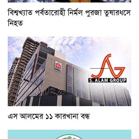
বিশ্বখ্যাত পর্বতারোহী নির্মল পুরজা তুষারধসে
নিহত
এস আলমের ১১ কারখানা বন্ধ