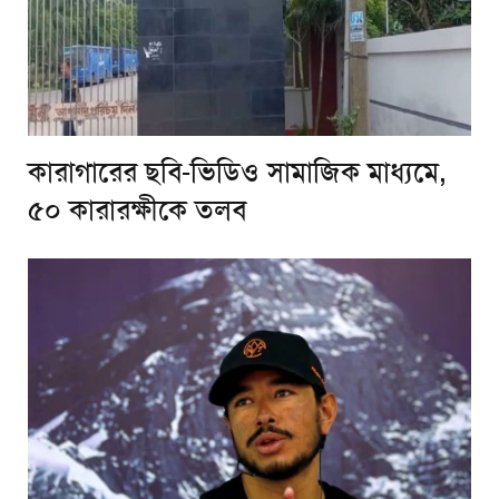
কারাগারের ছবি-ভিডিও সামাজিক মাধ্যমে,
৫০ কারারক্ষীকে তলব