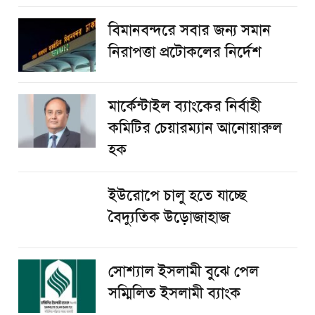
বিমানবন্দরে সবার জন্য সমান
নিরাপত্তা প্রটোকলের নির্দেশ
মার্কেন্টাইল ব্যাংকের নির্বাহী
কমিটির চেয়ারম্যান আনোয়ারুল
হক
ইউরোপে চালু হতে যাচ্ছে
বৈদ্যুতিক উড়োজাহাজ
সোশ্যাল ইসলামী বুঝে পেল
সম্মিলিত ইসলামী ব্যাংক