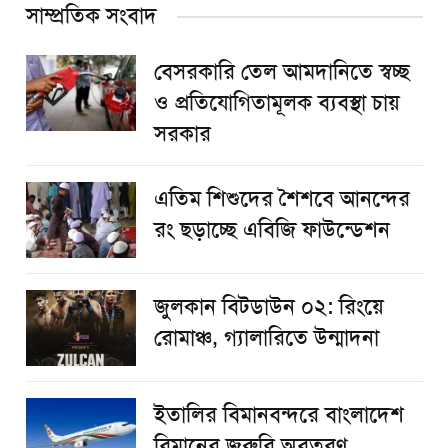
সাম্প্রতিক সংবাদ
বেসরকারি তেল আমদানিতে স্বচ্ছ
ও প্রতিযোগিতামূলক ব্যবস্থা চায়
সরকার
এতিম শিশুদের শৈশবে আনন্দের
রং ছড়াচ্ছে এবিজি ফাউন্ডেশন
জুলকান বিটডাউন ০২: রিংয়ে
রোমাঞ্চ, গ্যালারিতে উন্মাদনা
ইতালির বিমানবন্দরে বাংলাদেশ
বিমানের জরুরি অবতরণ