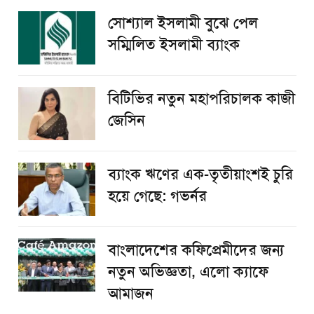
সোশ্যাল ইসলামী বুঝে পেল
সম্মিলিত ইসলামী ব্যাংক
বিটিভির নতুন মহাপরিচালক কাজী
জেসিন
ব্যাংক ঋণের এক-তৃতীয়াংশই চুরি
হয়ে গেছে: গভর্নর
বাংলাদেশের কফিপ্রেমীদের জন্য
নতুন অভিজ্ঞতা, এলো ক্যাফে
আমাজন