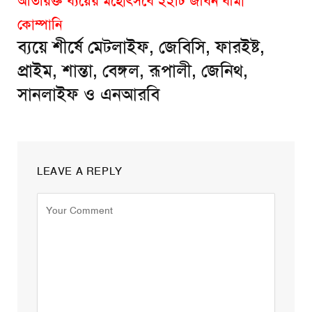
অতিরিক্ত ব্যয়ের মহোৎসবে ২২টি জীবন বীমা
কোম্পানি
ব্যয়ে শীর্ষে মেটলাইফ, জেবিসি, ফারইষ্ট,
প্রাইম, শান্তা, বেঙ্গল, রূপালী, জেনিথ,
সানলাইফ ও এনআরবি
LEAVE A REPLY