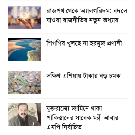
রাজপথ থেকে অ্যালগরিদম: বদলে
যাওয়া রাজনীতির নতুন অধ্যায়
শিগগির খুলছে না হরমুজ প্রণালী
দক্ষিণ এশিয়ায় টাকার বড় চমক
যুক্তরাজ্যে জামিনে থাকা
পাকিস্তানের সাবেক মন্ত্রী আবার
এমপি নির্বাচিত