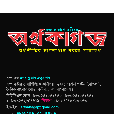
সম্পাদক
প্রণব কুমার মজুমদার
সম্পাদকীয় ও বাণিজ্যিক কার্যালয় - ৬২/১, পুরানা পল্টন (দোতলা),
দৈনিক বাংলার মোড়, পল্টন, ঢাকা, বাংলাদেশ।
বিটিসিএল ফোন +৮৮০২৪১০৫১৪৫০ +৮৮০২৪১০৫১৪৫১
+৮৮০১৫৫২৫৪১৬১৯ (
বিকাশ
) +৮৮০১৭১৩১৮০০৫৩
ইমেইল -
arthakagaj@gmail.com
Editor
PRANAB K. MAJUMDER