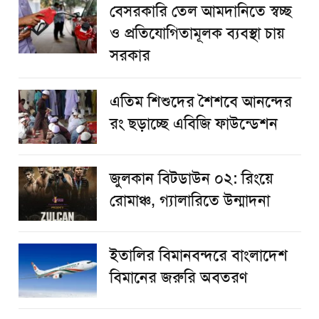
বেসরকারি তেল আমদানিতে স্বচ্ছ
ও প্রতিযোগিতামূলক ব্যবস্থা চায়
সরকার
এতিম শিশুদের শৈশবে আনন্দের
রং ছড়াচ্ছে এবিজি ফাউন্ডেশন
জুলকান বিটডাউন ০২: রিংয়ে
রোমাঞ্চ, গ্যালারিতে উন্মাদনা
ইতালির বিমানবন্দরে বাংলাদেশ
বিমানের জরুরি অবতরণ