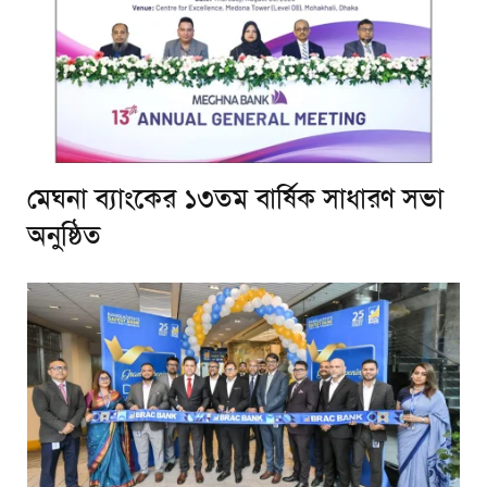
মেঘনা ব্যাংকের ১৩তম বার্ষিক সাধারণ সভা
অনুষ্ঠিত