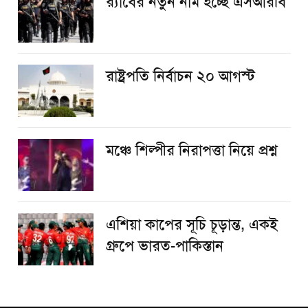
র‌্যাবের নতুন নাম হচ্ছে এসআরবি
রাষ্ট্রপতি নির্বাচন ২০ আগস্ট
​মঞ্চে শিল্পীর নিরাপত্তা নিয়ে প্রশ্ন
এশিয়া কাপের সূচি চূড়ান্ত, একই
গ্রুপে ভারত-পাকিস্তান