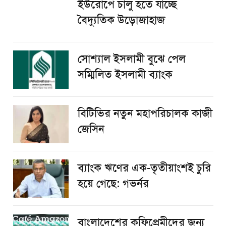
ইউরোপে চালু হতে যাচ্ছে
বৈদ্যুতিক উড়োজাহাজ
সোশ্যাল ইসলামী বুঝে পেল
সম্মিলিত ইসলামী ব্যাংক
বিটিভির নতুন মহাপরিচালক কাজী
জেসিন
ব্যাংক ঋণের এক-তৃতীয়াংশই চুরি
হয়ে গেছে: গভর্নর
বাংলাদেশের কফিপ্রেমীদের জন্য