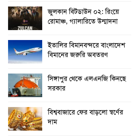
জুলকান বিটডাউন ০২: রিংয়ে
রোমাঞ্চ, গ্যালারিতে উন্মাদনা
ইতালির বিমানবন্দরে বাংলাদেশ
বিমানের জরুরি অবতরণ
সিঙ্গাপুর থেকে এলএনজি কিনছে
সরকার
বিশ্ববাজারে ফের বাড়লো স্বর্ণের
দাম