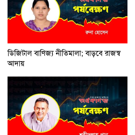
ডিজিটাল বাণিজ্য নীতিমালা; বাড়বে রাজস্ব
আদায়