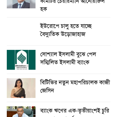
কমিটির চেয়ারম্যান আনোয়ারুল
হক
ইউরোপে চালু হতে যাচ্ছে
বৈদ্যুতিক উড়োজাহাজ
সোশ্যাল ইসলামী বুঝে পেল
সম্মিলিত ইসলামী ব্যাংক
বিটিভির নতুন মহাপরিচালক কাজী
জেসিন
ব্যাংক ঋণের এক-তৃতীয়াংশই চুরি