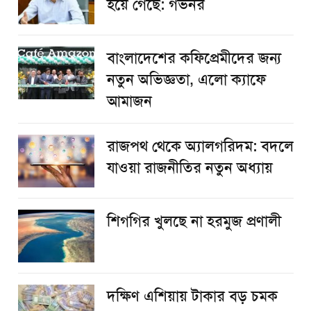
হয়ে গেছে: গভর্নর
বাংলাদেশের কফিপ্রেমীদের জন্য
নতুন অভিজ্ঞতা, এলো ক্যাফে
আমাজন
রাজপথ থেকে অ্যালগরিদম: বদলে
যাওয়া রাজনীতির নতুন অধ্যায়
শিগগির খুলছে না হরমুজ প্রণালী
দক্ষিণ এশিয়ায় টাকার বড় চমক