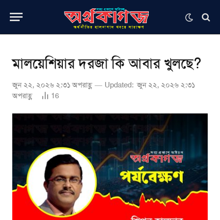
মালয়েশিয়ার দরজা কি আবার খুলছে?
জুন ২২, ২০২৬ ২:৩১ অপরাহ্ণ
Updated:
জুন ২২, ২০২৬ ২:৩১
অপরাহ্ণ
16