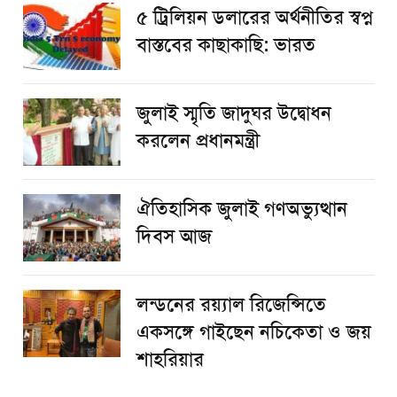
৫ ট্রিলিয়ন ডলারের অর্থনীতির স্বপ্ন
বাস্তবের কাছাকাছি: ভারত
জুলাই স্মৃতি জাদুঘর উদ্বোধন
করলেন প্রধানমন্ত্রী
ঐতিহাসিক জুলাই গণঅভ্যুত্থান
দিবস আজ
লন্ডনের রয়্যাল রিজেন্সিতে
একসঙ্গে গাইছেন নচিকেতা ও জয়
শাহরিয়ার