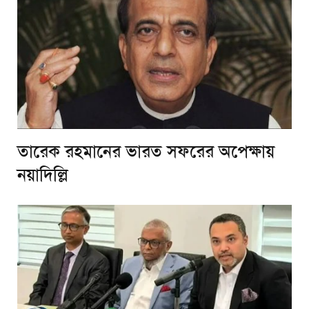
তারেক রহমানের ভারত সফরের অপেক্ষায়
নয়াদিল্লি