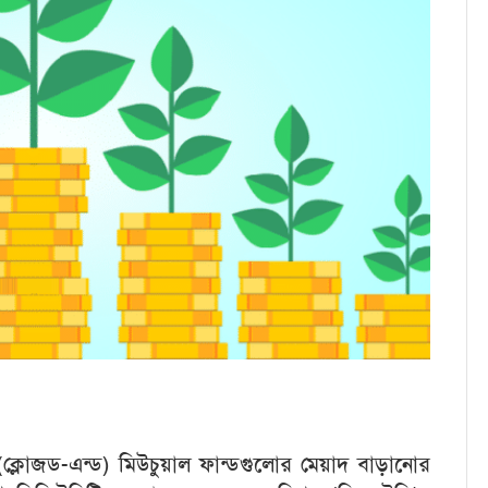
(ক্লোজড-এন্ড) মিউচুয়াল ফান্ডগুলোর মেয়াদ বাড়ানোর