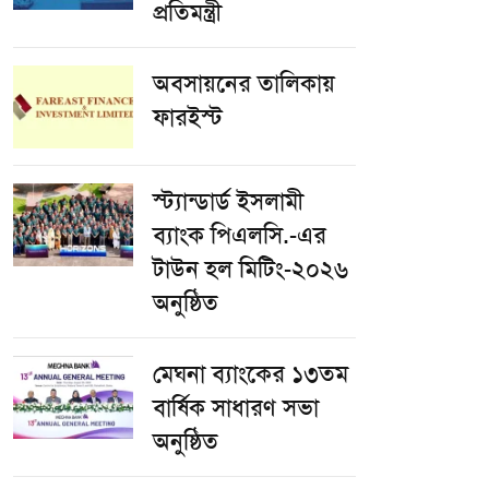
প্রতিমন্ত্রী
অবসায়নের তালিকায়
ফারইস্ট
স্ট্যান্ডার্ড ইসলামী
ব্যাংক পিএলসি.-এর
টাউন হল মিটিং-২০২৬
অনুষ্ঠিত
মেঘনা ব্যাংকের ১৩তম
বার্ষিক সাধারণ সভা
অনুষ্ঠিত