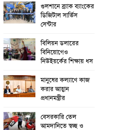
গুলশানে ব্র্যাক ব্যাংকের
ডিজিটাল সার্ভিস
সেন্টার
বিলিয়ন ডলারের
বিনিয়োগেও
নিউইয়র্কের শিক্ষায় ধস
মানুষের কল্যাণে কাজ
করার আহ্বান
প্রধানমন্ত্রীর
বেসরকারি তেল
আমদানিতে স্বচ্ছ ও