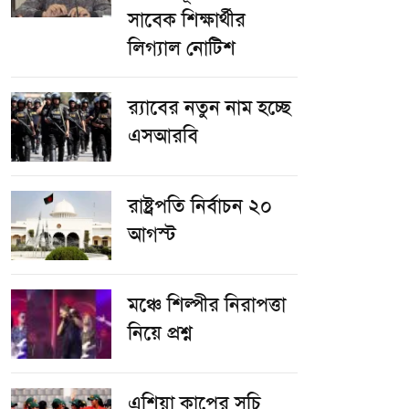
সাবেক শিক্ষার্থীর
লিগ্যাল নোটিশ
র‌্যাবের নতুন নাম হচ্ছে
এসআরবি
রাষ্ট্রপতি নির্বাচন ২০
আগস্ট
​মঞ্চে শিল্পীর নিরাপত্তা
নিয়ে প্রশ্ন
এশিয়া কাপের সূচি