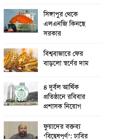
সিঙ্গাপুর থেকে
এলএনজি কিনছে
সরকার
বিশ্ববাজারে ফের
বাড়লো স্বর্ণের দাম
৪ দুর্বল আর্থিক
প্রতিষ্ঠানে রবিবার
প্রশাসক নিয়োগ
ফুয়াদের বক্তব্য
‘বিদ্বেষপূর্ণ’: ঢাবির