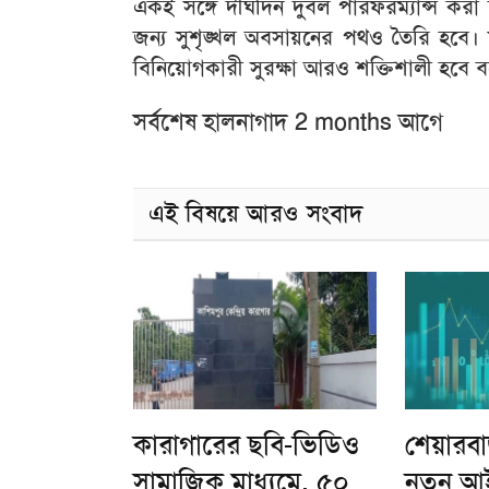
একই সঙ্গে দীর্ঘদিন দুর্বল পারফরম্যান্স করা
জন্য সুশৃঙ্খল অবসায়নের পথও তৈরি হবে। ফ
বিনিয়োগকারী সুরক্ষা আরও শক্তিশালী হবে বল
সর্বশেষ হালনাগাদ 2 months আগে
এই বিষয়ে আরও সংবাদ
কারাগারের ছবি-ভিডিও
শেয়ারব
সামাজিক মাধ্যমে, ৫০
নতুন আ