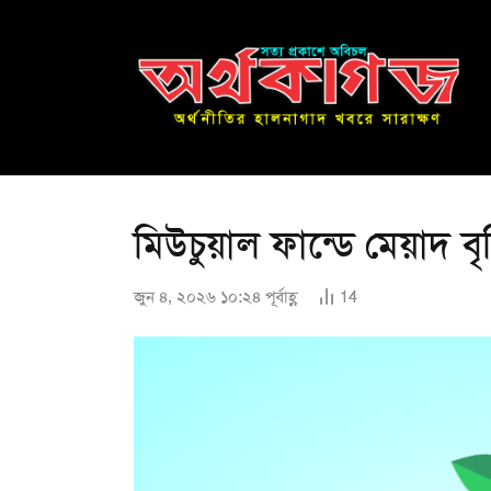
মিউচুয়াল ফান্ডে মেয়াদ বৃদ
জুন ৪, ২০২৬ ১০:২৪ পূর্বাহ্ণ
14