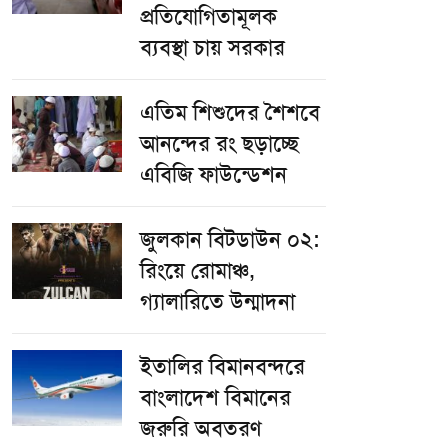
প্রতিযোগিতামূলক
ব্যবস্থা চায় সরকার
এতিম শিশুদের শৈশবে
আনন্দের রং ছড়াচ্ছে
এবিজি ফাউন্ডেশন
জুলকান বিটডাউন ০২:
রিংয়ে রোমাঞ্চ,
গ্যালারিতে উন্মাদনা
ইতালির বিমানবন্দরে
বাংলাদেশ বিমানের
জরুরি অবতরণ