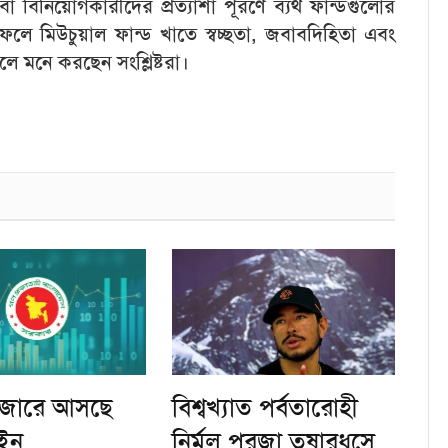
 বা বিনিয়োগকারীদের প্রত্যাশা পূরণে ব্যর্থ ফান্ডগুলোর
লে মিউচুয়াল ফান্ড খাতে স্বচ্ছতা, জবাবদিহিতা এবং
ে মনে করছেন সংশ্লিষ্টরা।
াজারে আসছে
বিশ্বখ্যাত পর্বতারোহী
ইন
নির্মল পুরজা তুষারধসে