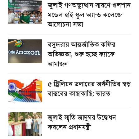
জুলাই গণঅভ্যুত্থান স্মরণে গুলশান
মডেল হাই স্কুল অ্যান্ড কলেজে
আলোচনা সভা
বসুন্ধরায় আন্তর্জাতিক কফির
অভিজ্ঞতা, শুরু হচ্ছে ক্যাফে
আমাজন
৫ ট্রিলিয়ন ডলারের অর্থনীতির স্বপ্ন
বাস্তবের কাছাকাছি: ভারত
জুলাই স্মৃতি জাদুঘর উদ্বোধন
করলেন প্রধানমন্ত্রী