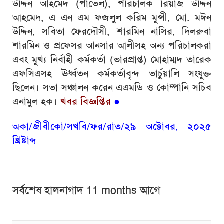
উদ্দিন আহমেদ (পাভেল), পরিচালক রিয়াজ উদ্দিন
আহমেদ, এ এন এম ফজলুল করিম মুন্সী, মো. মঈন
উদ্দিন, সবিতা ফেরদৌসী, শারমিন নাসির, দিলরুবা
শারমিন ও প্রফেসর আনসার আলীসহ অন্য পরিচালকরা
এবং মুখ্য নির্বাহী কর্মকর্তা (ভারপ্রাপ্ত) মোহাম্মদ তারেক
এফসিএসহ ঊর্ধ্বতন কর্মকর্তাবৃন্দ ভার্চুয়ালি সংযুক্ত
ছিলেন। সভা সঞ্চালন করেন এএমডি ও কোম্পানি সচিব
এনামুল হক।
খবর বিজ্ঞপ্তির
●
অকা/জীবীকো/সখবি/ফর/রাত/২৯ অক্টোবর, ২০২৫
খ্রিষ্টাব্দ
সর্বশেষ হালনাগাদ 11 months আগে