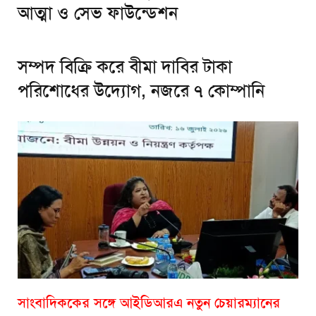
আত্মা ও সেভ ফাউন্ডেশন
সম্পদ বিক্রি করে বীমা দাবির টাকা
পরিশোধের উদ্যোগ, নজরে ৭ কোম্পানি
সাংবাদিককের সঙ্গে আইডিআরএ নতুন চেয়ারম্যানের