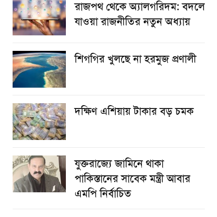
রাজপথ থেকে অ্যালগরিদম: বদলে
যাওয়া রাজনীতির নতুন অধ্যায়
শিগগির খুলছে না হরমুজ প্রণালী
দক্ষিণ এশিয়ায় টাকার বড় চমক
যুক্তরাজ্যে জামিনে থাকা
পাকিস্তানের সাবেক মন্ত্রী আবার
এমপি নির্বাচিত