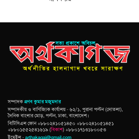
সম্পাদক
প্রণব কুমার মজুমদার
সম্পাদকীয় ও বাণিজ্যিক কার্যালয় - ৬২/১, পুরানা পল্টন (দোতলা),
দৈনিক বাংলার মোড়, পল্টন, ঢাকা, বাংলাদেশ।
বিটিসিএল ফোন +৮৮০২৪১০৫১৪৫০ +৮৮০২৪১০৫১৪৫১
+৮৮০১৫৫২৫৪১৬১৯ (
বিকাশ
) +৮৮০১৭১৩১৮০০৫৩
ইমেইল -
arthakagaj@gmail.com