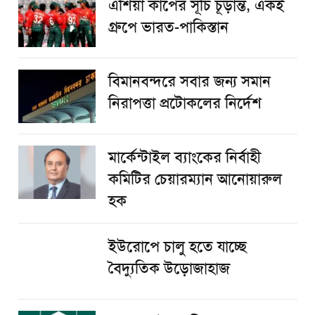
এশিয়া কাপের সূচি চূড়ান্ত, একই
গ্রুপে ভারত-পাকিস্তান
বিমানবন্দরে সবার জন্য সমান
নিরাপত্তা প্রটোকলের নির্দেশ
মার্কেন্টাইল ব্যাংকের নির্বাহী
কমিটির চেয়ারম্যান আনোয়ারুল
হক
ইউরোপে চালু হতে যাচ্ছে
বৈদ্যুতিক উড়োজাহাজ