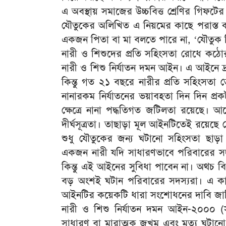
এ অবস্থায় সমাজের উচ্চবিত্ত শ্রেণির গিফটের ব
যৌতুকের অলিখিত এ নিয়মের কাছে পরাস্ত ক
একজন পিতা বা মা বলতে পারে না, ‘যৌতুক দ
নারী ও শিশুদের প্রতি সহিংসতা রোধে কঠো
নারী ও শিশু নির্যাতন দমন আইন। এ আইনে দ্রুত
কিন্তু গত ২১ বছরে নারীর প্রতি সহিংসতা 
নানারকম নির্যাতনের ভয়াবহতা দিন দিন প্র
ক্ষেত্রে নানা পদ্ধতিগত জটিলতা রয়েছে। 
দীর্ঘসূত্রতা। তাছাড়া মূল আইনটিতেই রয়েছে 
শুধু যৌতুকের জন্য ঘটানো সহিংসতা ছাড়া 
একজন নারী যদি সাধারণভাবে পরিবারের সদস
কিন্তু এই আইনের সুবিধা পাবেন না। অথচ ব
বড় অংশই ঘটান পরিবারের সদস্যরা। এ কারণে
আইনটির কয়েকটি ধারা সংশোধনের দাবি জ
নারী ও শিশু নির্যাতন দমন আইন-২০০০ 
সাধারণ বা মারাত্মক জখম এবং মৃত্যু ঘটানো ব