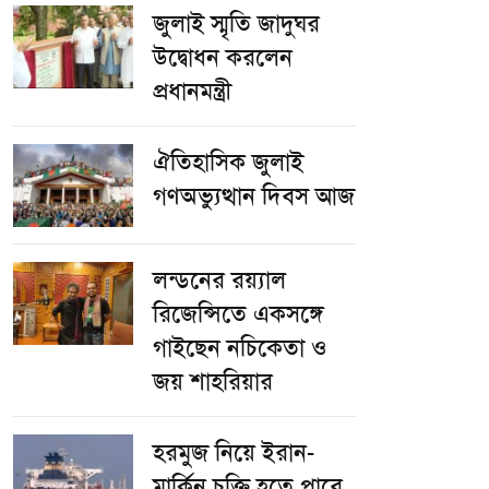
জুলাই স্মৃতি জাদুঘর
উদ্বোধন করলেন
প্রধানমন্ত্রী
ঐতিহাসিক জুলাই
গণঅভ্যুত্থান দিবস আজ
লন্ডনের রয়্যাল
রিজেন্সিতে একসঙ্গে
গাইছেন নচিকেতা ও
জয় শাহরিয়ার
হরমুজ নিয়ে ইরান-
মার্কিন চুক্তি হতে পারে