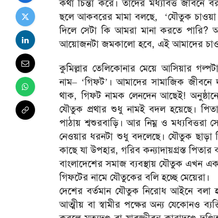
কথা চিন্তা করে। তাদের মধ্যবিত্ত জীবন
ছলে আকবরের মামা বলছে, ‘যৌতুক চাওয়া অ
দিলে সেটা কি আমরা মানা করতে পারি? 
আয়োজনটা জমকালো হবে, এই আমাদের চাও
কুমিল্লার তেলিকোনার মেয়ে আসিয়ার গল্পট
নাম– ‘গিফট’। আমাদের সামাজিক জীবনে দায়
থাক, গিফট নামক লেনদেন আছেই! অনুষ্ঠা
যৌতুক প্রথার শুধু নামই বদল হয়েছে। প
পাঠায় শ্বশুরবাড়ি। আর নিম্ন ও মধ্যবিত্ত
নেওয়ার ধরনটা শুধু বদলেছে। যৌতুক ছাড়া 
কাছে যা উপহার, গরিব কন্যাদায়গ্রস্ত পিতার
বাংলাদেশের সমাজ ব্যবস্থায় যৌতুক এখন এ
গিফটের নামে যৌতুকের বলি হচ্ছে মেয়েরা।
দেশের বর্তমান যৌতুক নিরোধ আইনে বলা হয়
আত্মীয় বা স্বামীর পক্ষের অন্য যেকোনও ব্য