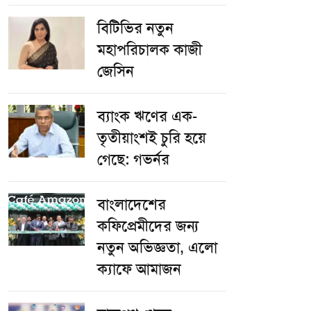
বিটিভির নতুন
মহাপরিচালক কাজী
জেসিন
ব্যাংক ঋণের এক-
তৃতীয়াংশই চুরি হয়ে
গেছে: গভর্নর
বাংলাদেশের
কফিপ্রেমীদের জন্য
নতুন অভিজ্ঞতা, এলো
ক্যাফে আমাজন