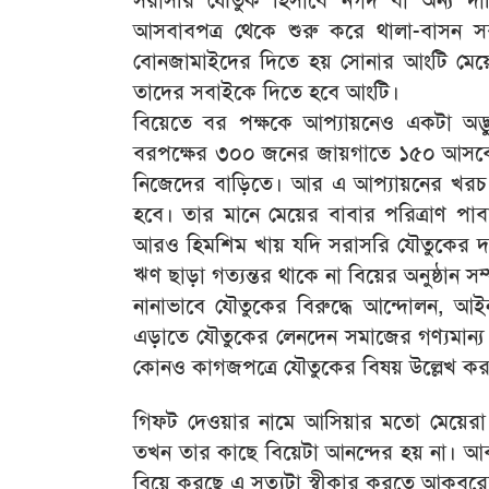
সরাসরি যৌতুক হিসাবে নগদ বা অন্য দ
আসবাবপত্র থেকে শুরু করে থালা-বাসন সব
বোনজামাইদের দিতে হয় সোনার আংটি মেয়ে 
তাদের সবাইকে দিতে হবে আংটি।
বিয়েতে বর পক্ষকে আপ্যায়নেও একটা অদ্
বরপক্ষের ৩০০ জনের জায়গাতে ১৫০ আসবে।
নিজেদের বাড়িতে। আর এ আপ্যায়নের খরচ হ
হবে। তার মানে মেয়ের বাবার পরিত্রাণ পা
আরও হিমশিম খায় যদি সরাসরি যৌতুকের দাবি
ঋণ ছাড়া গত্যন্তর থাকে না বিয়ের অনুষ্ঠান সম
নানাভাবে যৌতুকের বিরুদ্ধে আন্দোলন, আ
এড়াতে যৌতুকের লেনদেন সমাজের গণ্যমান্য
কোনও কাগজপত্রে যৌতুকের বিষয় উল্লেখ কর
গিফট দেওয়ার নামে আসিয়ার মতো মেয়েরা য
তখন তার কাছে বিয়েটা আনন্দের হয় না। আবার
বিয়ে করছে এ সত্যটা স্বীকার করতে আকবরে