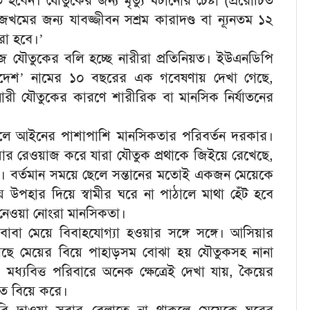
ডিত হবেন। যৌতুকের জন্য মৃত্যু ঘটানোর চেষ্টা (প্ররোচিত
জখমের জন্য যাবজ্জীবন সশ্রম কারাদণ্ড বা ন্যূনতম ১২
করা হবে।’
 যৌতুকের বলি হচ্ছে নারীরা প্রতিনিয়ত। ইউএনডিপি
াদেশ’ নামের ১০ বছরের এক গবেষণায় দেখা গেছে,
রী যৌতুকের কারণে শারীরিক বা মানসিক নির্যাতনের
 হলে আইনের পাশাপাশি মানসিকতার পরিবর্তন দরকার।
য়ার রেওয়াজ করে যারা যৌতুক প্রথাকে জিইয়ে রেখেছে,
। বর্তমান সময়ে ছেলে সন্তানের মতোই একজন মেয়েকে
 উপহার দিয়ে স্বামীর ঘরে না পাঠালে মাথা হেঁট হবে
 নেওয়া নোংরা মানসিকতা।
-বাবা মেয়ে বিবাহযোগ্যা হওয়ার সঙ্গে সঙ্গে। আসিয়ার
 কাছে মেয়ের বিয়ে পাহাড়সম বোঝা হয় যৌতুকসহ নানা
মধ্যবিত্ত পরিবারে অনেক ক্ষেত্রেই দেখা যায়, কৈয়ের
তে বিয়ে করে।