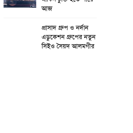
আজ
প্রাসাদ গ্রুপ ও নর্দান
এডুকেশন গ্রুপের নতুন
সিইও সৈয়দ আলমগীর