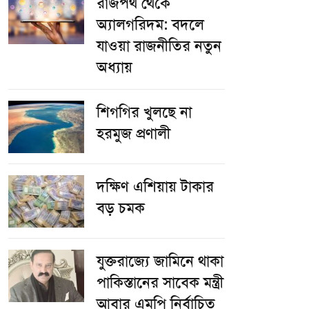
রাজপথ থেকে
অ্যালগরিদম: বদলে
যাওয়া রাজনীতির নতুন
অধ্যায়
শিগগির খুলছে না
হরমুজ প্রণালী
দক্ষিণ এশিয়ায় টাকার
বড় চমক
যুক্তরাজ্যে জামিনে থাকা
পাকিস্তানের সাবেক মন্ত্রী
আবার এমপি নির্বাচিত