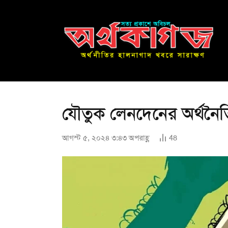
যৌতুক লেনদেনের অর্থনৈ
আগস্ট ৫, ২০২৪ ৩:৪৩ অপরাহ্ণ
48