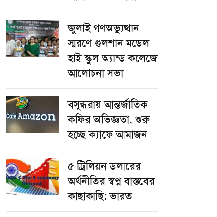
জুলাই গণঅভ্যুত্থান
স্মরণে গুলশান মডেল
হাই স্কুল অ্যান্ড কলেজে
আলোচনা সভা
বসুন্ধরায় আন্তর্জাতিক
কফির অভিজ্ঞতা, শুরু
হচ্ছে ক্যাফে আমাজন
৫ ট্রিলিয়ন ডলারের
অর্থনীতির স্বপ্ন বাস্তবের
কাছাকাছি: ভারত