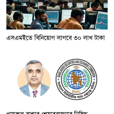
এসএমইতে বিনিয়োগ লাগবে ৩০ লাখ টাকা