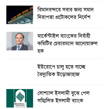
বিমানবন্দরে সবার জন্য সমান
নিরাপত্তা প্রটোকলের নির্দেশ
মার্কেন্টাইল ব্যাংকের নির্বাহী
কমিটির চেয়ারম্যান আনোয়ারুল
হক
ইউরোপে চালু হতে যাচ্ছে
বৈদ্যুতিক উড়োজাহাজ
সোশ্যাল ইসলামী বুঝে পেল
সম্মিলিত ইসলামী ব্যাংক