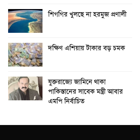
শিগগির খুলছে না হরমুজ প্রণালী
দক্ষিণ এশিয়ায় টাকার বড় চমক
যুক্তরাজ্যে জামিনে থাকা
পাকিস্তানের সাবেক মন্ত্রী আবার
এমপি নির্বাচিত