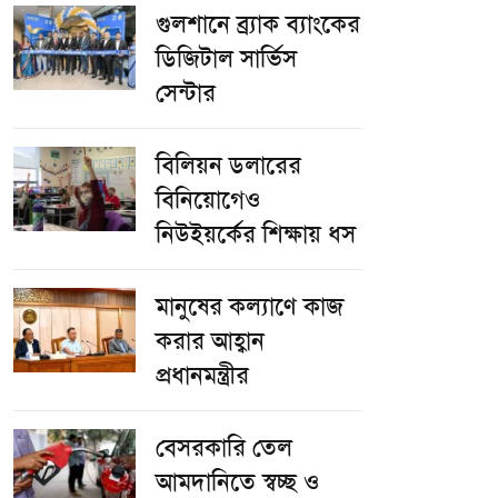
গুলশানে ব্র্যাক ব্যাংকের
ডিজিটাল সার্ভিস
সেন্টার
বিলিয়ন ডলারের
বিনিয়োগেও
নিউইয়র্কের শিক্ষায় ধস
মানুষের কল্যাণে কাজ
করার আহ্বান
প্রধানমন্ত্রীর
বেসরকারি তেল
আমদানিতে স্বচ্ছ ও