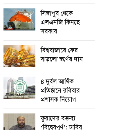
সিঙ্গাপুর থেকে
এলএনজি কিনছে
সরকার
বিশ্ববাজারে ফের
বাড়লো স্বর্ণের দাম
৪ দুর্বল আর্থিক
প্রতিষ্ঠানে রবিবার
প্রশাসক নিয়োগ
ফুয়াদের বক্তব্য
‘বিদ্বেষপূর্ণ’: ঢাবির