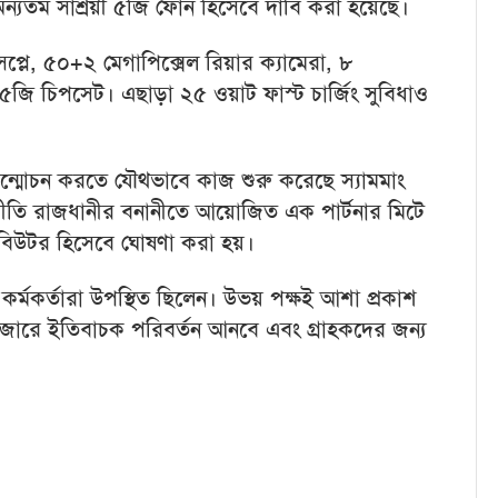
অন্যতম সাশ্রয়ী ৫জি ফোন হিসেবে দাবি করা হয়েছে।
্লে, ৫০+২ মেগাপিক্সেল রিয়ার ক্যামেরা, ৮
 ৫জি চিপসেট। এছাড়া ২৫ ওয়াট ফাস্ট চার্জিং সুবিধাও
 উন্মোচন করতে যৌথভাবে কাজ শুরু করেছে স্যামমাং
্রীতি রাজধানীর বনানীতে আয়োজিত এক পার্টনার মিটে
িবিউটর হিসেবে ঘোষণা করা হয়।
 কর্মকর্তারা উপস্থিত ছিলেন। উভয় পক্ষই আশা প্রকাশ
বাজারে ইতিবাচক পরিবর্তন আনবে এবং গ্রাহকদের জন্য