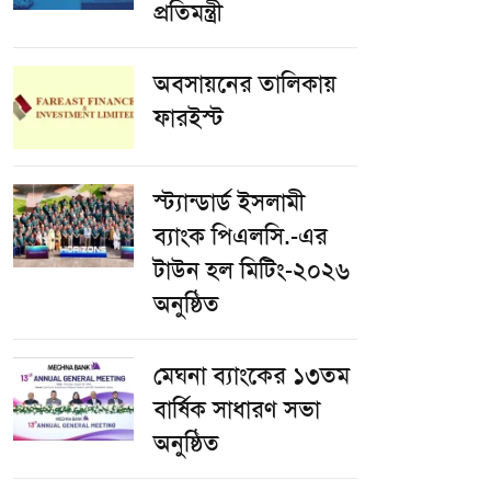
প্রতিমন্ত্রী
অবসায়নের তালিকায়
ফারইস্ট
স্ট্যান্ডার্ড ইসলামী
ব্যাংক পিএলসি.-এর
টাউন হল মিটিং-২০২৬
অনুষ্ঠিত
মেঘনা ব্যাংকের ১৩তম
বার্ষিক সাধারণ সভা
অনুষ্ঠিত