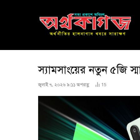
স্যামসাংয়ের নতুন ৫জি স্ম
জুলাই ৭, ২০২৬ ৯:১১ অপরাহ্ণ
15