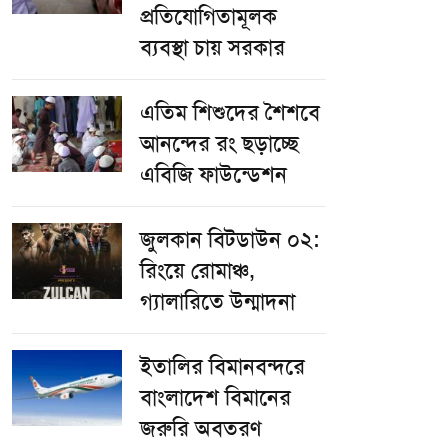
প্রতিযোগিতামূলক
ব্যবস্থা চায় সরকার
এতিম শিশুদের শৈশবে
আনন্দের রং ছড়াচ্ছে
এবিজি ফাউন্ডেশন
জুলকান বিটডাউন ০২:
রিংয়ে রোমাঞ্চ,
গ্যালারিতে উন্মাদনা
ইতালির বিমানবন্দরে
বাংলাদেশ বিমানের
জরুরি অবতরণ