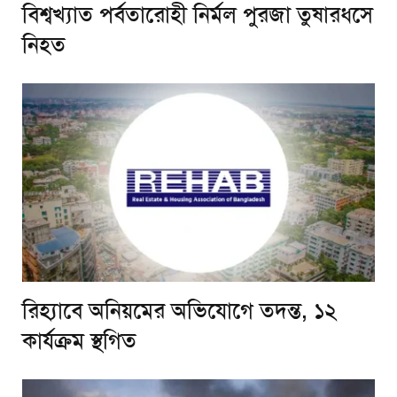
বিশ্বখ্যাত পর্বতারোহী নির্মল পুরজা তুষারধসে
নিহত
রিহ্যাবে অনিয়মের অভিযোগে তদন্ত, ১২
কার্যক্রম স্থগিত