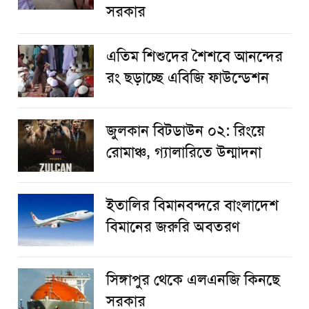
সরকার
এতিম শিশুদের শৈশবে আনন্দের
রং ছড়াচ্ছে এবিজি ফাউন্ডেশন
জুলকান বিটডাউন ০২: রিংয়ে
রোমাঞ্চ, গ্যালারিতে উন্মাদনা
ইতালির বিমানবন্দরে বাংলাদেশ
বিমানের জরুরি অবতরণ
সিঙ্গাপুর থেকে এলএনজি কিনছে
সরকার