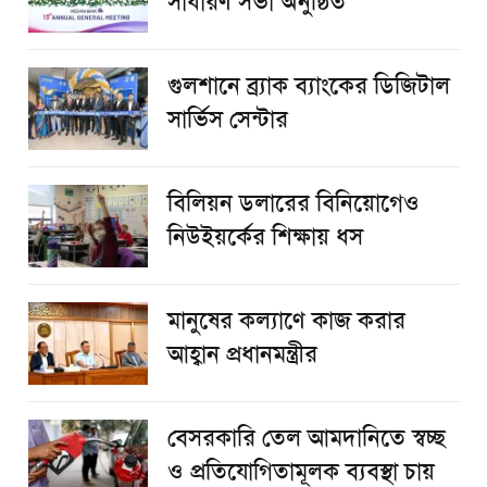
সাধারণ সভা অনুষ্ঠিত
গুলশানে ব্র্যাক ব্যাংকের ডিজিটাল
সার্ভিস সেন্টার
বিলিয়ন ডলারের বিনিয়োগেও
নিউইয়র্কের শিক্ষায় ধস
মানুষের কল্যাণে কাজ করার
আহ্বান প্রধানমন্ত্রীর
বেসরকারি তেল আমদানিতে স্বচ্ছ
ও প্রতিযোগিতামূলক ব্যবস্থা চায়