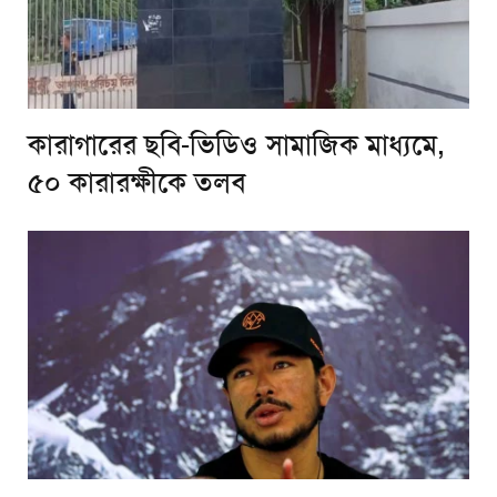
কারাগারের ছবি-ভিডিও সামাজিক মাধ্যমে,
৫০ কারারক্ষীকে তলব