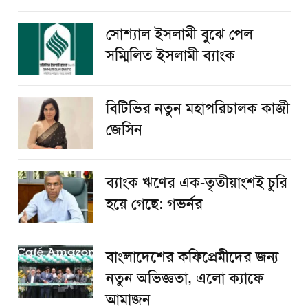
সোশ্যাল ইসলামী বুঝে পেল
সম্মিলিত ইসলামী ব্যাংক
বিটিভির নতুন মহাপরিচালক কাজী
জেসিন
ব্যাংক ঋণের এক-তৃতীয়াংশই চুরি
হয়ে গেছে: গভর্নর
বাংলাদেশের কফিপ্রেমীদের জন্য
নতুন অভিজ্ঞতা, এলো ক্যাফে
আমাজন