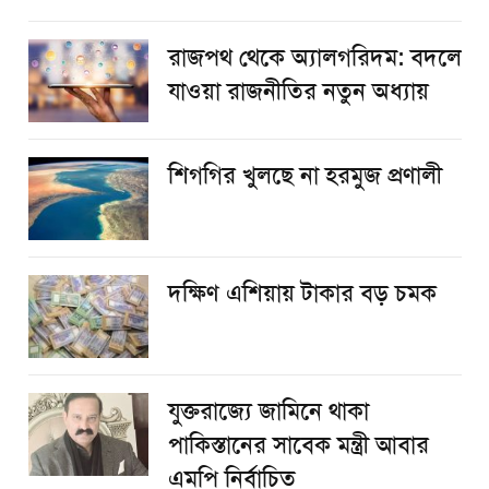
রাজপথ থেকে অ্যালগরিদম: বদলে
যাওয়া রাজনীতির নতুন অধ্যায়
শিগগির খুলছে না হরমুজ প্রণালী
দক্ষিণ এশিয়ায় টাকার বড় চমক
যুক্তরাজ্যে জামিনে থাকা
পাকিস্তানের সাবেক মন্ত্রী আবার
এমপি নির্বাচিত