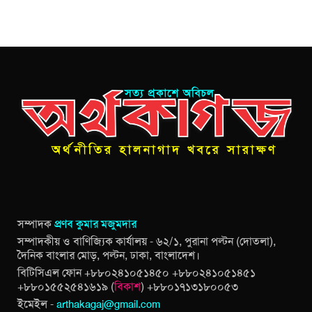
সম্পাদক
প্রণব কুমার মজুমদার
সম্পাদকীয় ও বাণিজ্যিক কার্যালয় - ৬২/১, পুরানা পল্টন (দোতলা),
দৈনিক বাংলার মোড়, পল্টন, ঢাকা, বাংলাদেশ।
বিটিসিএল ফোন +৮৮০২৪১০৫১৪৫০ +৮৮০২৪১০৫১৪৫১
+৮৮০১৫৫২৫৪১৬১৯ (
বিকাশ
) +৮৮০১৭১৩১৮০০৫৩
ইমেইল -
arthakagaj@gmail.com