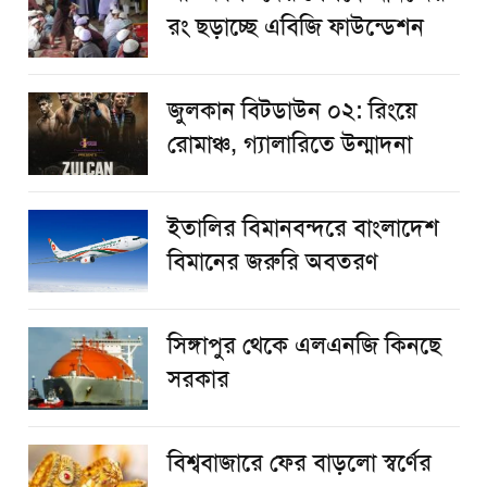
রং ছড়াচ্ছে এবিজি ফাউন্ডেশন
জুলকান বিটডাউন ০২: রিংয়ে
রোমাঞ্চ, গ্যালারিতে উন্মাদনা
ইতালির বিমানবন্দরে বাংলাদেশ
বিমানের জরুরি অবতরণ
সিঙ্গাপুর থেকে এলএনজি কিনছে
সরকার
বিশ্ববাজারে ফের বাড়লো স্বর্ণের