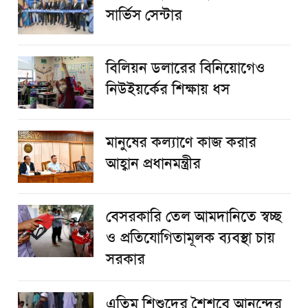
সার্ভিস সেন্টার
বিলিয়ন ডলারের বিনিয়োগেও
নিউইয়র্কের শিক্ষায় ধস
মানুষের কল্যাণে কাজ করার
আহ্বান প্রধানমন্ত্রীর
বেসরকারি তেল আমদানিতে স্বচ্ছ
ও প্রতিযোগিতামূলক ব্যবস্থা চায়
সরকার
এতিম শিশুদের শৈশবে আনন্দের