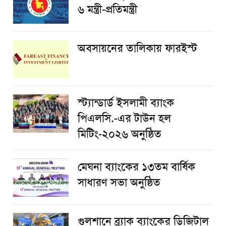
৬ মন্ত্রী-প্রতিমন্ত্রী
অবসায়নের তালিকায় ফারইস্ট
স্ট্যান্ডার্ড ইসলামী ব্যাংক
পিএলসি.-এর টাউন হল
মিটিং-২০২৬ অনুষ্ঠিত
মেঘনা ব্যাংকের ১৩তম বার্ষিক
সাধারণ সভা অনুষ্ঠিত
গুলশানে ব্র্যাক ব্যাংকের ডিজিটাল