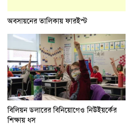
অবসায়নের তালিকায় ফারইস্ট
বিলিয়ন ডলারের বিনিয়োগেও নিউইয়র্কের
শিক্ষায় ধস