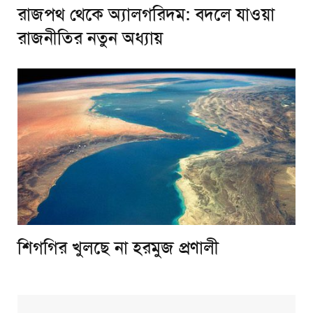
রাজপথ থেকে অ্যালগরিদম: বদলে যাওয়া
রাজনীতির নতুন অধ্যায়
শিগগির খুলছে না হরমুজ প্রণালী