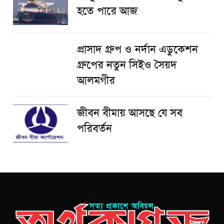
হতে পারে আজ
প্রাসাদ গ্রুপ ও নর্দান এডুকেশন
গ্রুপের নতুন সিইও সৈয়দ
আলমগীর
জীবন বীমায় আসছে যে সব
পরিবর্তন