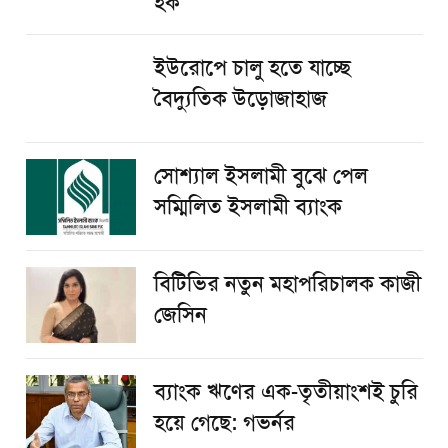
হক
ইউরোপে চালু হতে যাচ্ছে
বৈদ্যুতিক উড়োজাহাজ
সোশ্যাল ইসলামী বুঝে পেল
সম্মিলিত ইসলামী ব্যাংক
বিটিভির নতুন মহাপরিচালক কাজী
জেসিন
ব্যাংক ঋণের এক-তৃতীয়াংশই চুরি
হয়ে গেছে: গভর্নর