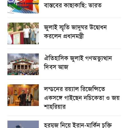
বাস্তবের কাছাকাছি: ভারত
জুলাই স্মৃতি জাদুঘর উদ্বোধন
করলেন প্রধানমন্ত্রী
ঐতিহাসিক জুলাই গণঅভ্যুত্থান
দিবস আজ
লন্ডনের রয়্যাল রিজেন্সিতে
একসঙ্গে গাইছেন নচিকেতা ও জয়
শাহরিয়ার
হরমুজ নিয়ে ইরান-মার্কিন চুক্তি