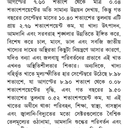
আগস্টের ৭.৬০ শতাংশ থেকে মাত্র ০.০৪
শতাংশপয়েন্টের অতি সামান্য উন্নয়ন দেখায়, কিন্তু গত
বছরের সেপ্টেম্বর মাসের ১০.৪০ শতাংশের তুলনায় এটি
প্রায় ২.৭৬ শতাংশপয়েন্ট কম, যা খাদ্য উৎপাদন,
আমদানি এবং সরবরাহ শৃঙ্খলার উন্নতিতে ইঙ্গিত করে,
বিশেষ করে চাল, মাংস, ডাল এবং সবজি জাতীয়
খাদ্যের দামের অস্থিরতা কিছুটা নিয়ন্ত্রণে আসার কারণে,
যদিও বন্যা এবং জলবায়ু পরিবর্তনের প্রভাবে এই খাত
এখনও অস্থিতিশীলতার শিকার। অন্যদিকে, খাদ্য
বহির্ভূত খাতে মূল্যস্ফীতির হার সেপ্টেম্বরে উঠেছে ৮.৯৮
শতাংশে, যা আগস্টের ৮.৯০ শতাংশ থেকে ০.০৮
শতাংশপয়েন্টের বৃদ্ধি, এবং গত বছরের ৯.৫০
শতাংশের তুলনায় ০.৫২ শতাংশপয়েন্ট কম, যা এই
খাতের অধীনে থাকা পরিবহন, শিক্ষা, স্বাস্থ্য, বাসস্থান
এবং জ্বালানি-বিদ্যুতের মতো সেক্টরগুলোতে বৈশ্বিক
তেলমূল্যের ওঠানামা, আমদানি শুল্কের পরিবর্তন এবং