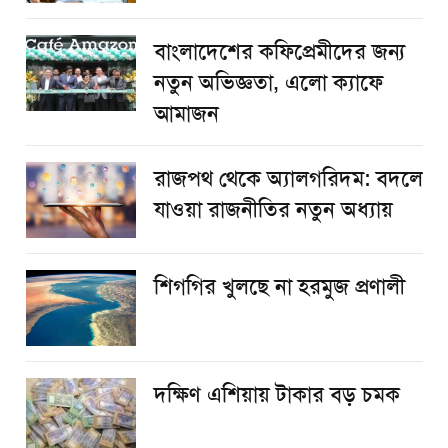
বাংলাদেশের কফিপ্রেমীদের জন্য
নতুন অভিজ্ঞতা, এলো ক্যাফে
আমাজন
রাজপথ থেকে অ্যালগরিদম: বদলে
যাওয়া রাজনীতির নতুন অধ্যায়
শিগগির খুলছে না হরমুজ প্রণালী
দক্ষিণ এশিয়ায় টাকার বড় চমক