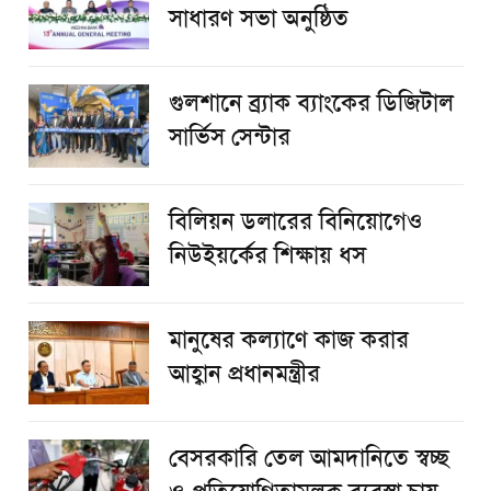
সাধারণ সভা অনুষ্ঠিত
গুলশানে ব্র্যাক ব্যাংকের ডিজিটাল
সার্ভিস সেন্টার
বিলিয়ন ডলারের বিনিয়োগেও
নিউইয়র্কের শিক্ষায় ধস
মানুষের কল্যাণে কাজ করার
আহ্বান প্রধানমন্ত্রীর
বেসরকারি তেল আমদানিতে স্বচ্ছ