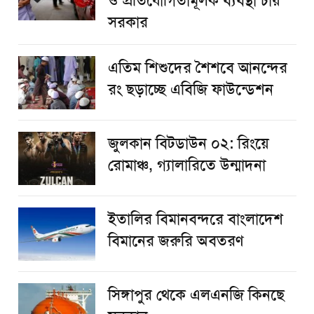
ও প্রতিযোগিতামূলক ব্যবস্থা চায়
সরকার
এতিম শিশুদের শৈশবে আনন্দের
রং ছড়াচ্ছে এবিজি ফাউন্ডেশন
জুলকান বিটডাউন ০২: রিংয়ে
রোমাঞ্চ, গ্যালারিতে উন্মাদনা
ইতালির বিমানবন্দরে বাংলাদেশ
বিমানের জরুরি অবতরণ
সিঙ্গাপুর থেকে এলএনজি কিনছে