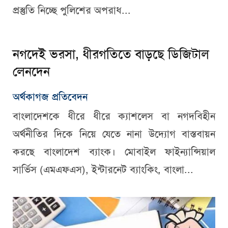
প্রস্তুতি নিচ্ছে পুলিশের অপরাধ...
নগদেই ভরসা, ধীরগতিতে বাড়ছে ডিজিটাল
লেনদেন
অর্থকাগজ প্রতিবেদন
বাংলাদেশকে ধীরে ধীরে ক্যাশলেস বা নগদবিহীন
অর্থনীতির দিকে নিয়ে যেতে নানা উদ্যোগ বাস্তবায়ন
করছে বাংলাদেশ ব্যাংক। মোবাইল ফাইন্যান্সিয়াল
সার্ভিস (এমএফএস), ইন্টারনেট ব্যাংকিং, বাংলা...