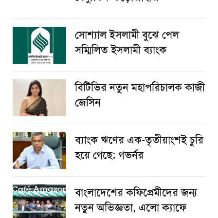
সোশ্যাল ইসলামী বুঝে পেল
সম্মিলিত ইসলামী ব্যাংক
বিটিভির নতুন মহাপরিচালক কাজী
জেসিন
ব্যাংক ঋণের এক-তৃতীয়াংশই চুরি
হয়ে গেছে: গভর্নর
বাংলাদেশের কফিপ্রেমীদের জন্য
নতুন অভিজ্ঞতা, এলো ক্যাফে