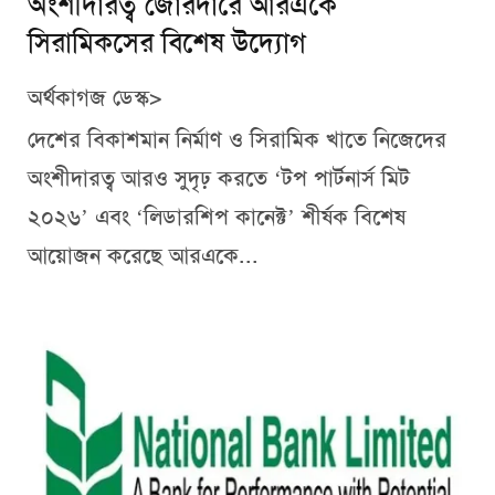
অংশীদারত্ব জোরদারে আরএকে
সিরামিকসের বিশেষ উদ্যোগ
অর্থকাগজ ডেস্ক>
দেশের বিকাশমান নির্মাণ ও সিরামিক খাতে নিজেদের
অংশীদারত্ব আরও সুদৃঢ় করতে ‘টপ পার্টনার্স মিট
২০২৬’ এবং ‘লিডারশিপ কানেক্ট’ শীর্ষক বিশেষ
আয়োজন করেছে আরএকে...