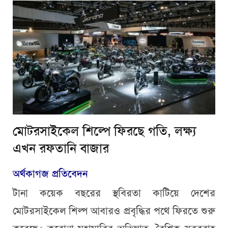
মোটরসাইকেল শিল্পে ফিরছে গতি, লক্ষ্য
এখন রফতানি বাজার
অর্থকাগজ প্রতিবেদন
টানা কয়েক বছরের স্থবিরতা কাটিয়ে দেশের
মোটরসাইকেল শিল্প আবারও প্রবৃদ্ধির পথে ফিরতে শুরু