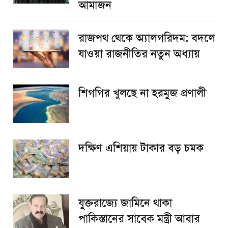
আমাজন
রাজপথ থেকে অ্যালগরিদম: বদলে
যাওয়া রাজনীতির নতুন অধ্যায়
শিগগির খুলছে না হরমুজ প্রণালী
দক্ষিণ এশিয়ায় টাকার বড় চমক
যুক্তরাজ্যে জামিনে থাকা
পাকিস্তানের সাবেক মন্ত্রী আবার