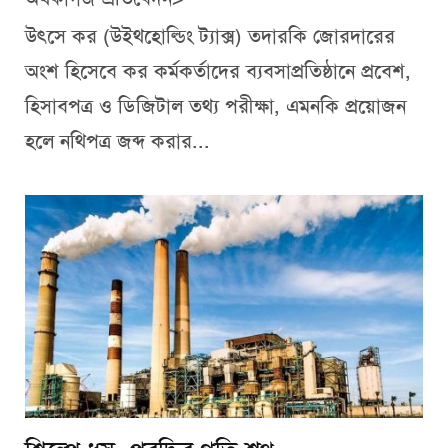
উৎসে কর (উইথহোল্ডিং ট্যাক্স) তদারকি জোরদারের
অংশ হিসেবে কর কর্মকর্তাদের ব্যবসাপ্রতিষ্ঠানে প্রবেশ,
হিসাবপত্র ও ডিজিটাল তথ্য পরীক্ষা, এমনকি প্রয়োজন
হলে নথিপত্র জব্দ করার...