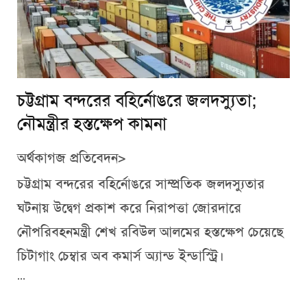
চট্টগ্রাম বন্দরের বহির্নোঙরে জলদস্যুতা;
নৌমন্ত্রীর হস্তক্ষেপ কামনা
অর্থকাগজ প্রতিবেদন>
চট্টগ্রাম বন্দরের বহির্নোঙরে সাম্প্রতিক জলদস্যুতার
ঘটনায় উদ্বেগ প্রকাশ করে নিরাপত্তা জোরদারে
নৌপরিবহনমন্ত্রী শেখ রবিউল আলমের হস্তক্ষেপ চেয়েছে
চিটাগাং চেম্বার অব কমার্স অ্যান্ড ইন্ডাস্ট্রি।
...