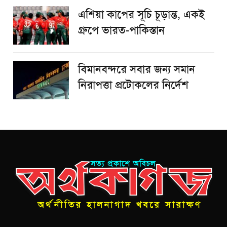
এশিয়া কাপের সূচি চূড়ান্ত, একই
গ্রুপে ভারত-পাকিস্তান
বিমানবন্দরে সবার জন্য সমান
নিরাপত্তা প্রটোকলের নির্দেশ