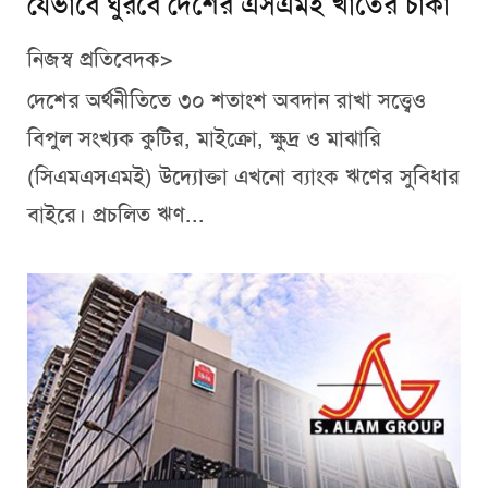
যেভাবে ঘুরবে দেশের এসএমই খাতের চাকা
নিজস্ব প্রতিবেদক>
দেশের অর্থনীতিতে ৩০ শতাংশ অবদান রাখা সত্ত্বেও
বিপুল সংখ্যক কুটির, মাইক্রো, ক্ষুদ্র ও মাঝারি
(সিএমএসএমই) উদ্যোক্তা এখনো ব্যাংক ঋণের সুবিধার
বাইরে। প্রচলিত ঋণ...