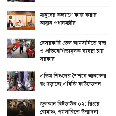
মানুষের কল্যাণে কাজ করার
আহ্বান প্রধানমন্ত্রীর
বেসরকারি তেল আমদানিতে স্বচ্ছ
ও প্রতিযোগিতামূলক ব্যবস্থা চায়
সরকার
এতিম শিশুদের শৈশবে আনন্দের
রং ছড়াচ্ছে এবিজি ফাউন্ডেশন
জুলকান বিটডাউন ০২: রিংয়ে
রোমাঞ্চ, গ্যালারিতে উন্মাদনা