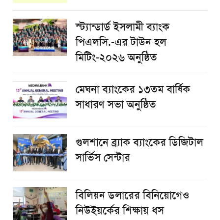
স্ট্যান্ডার্ড ইসলামী ব্যাংক
পিএলসি.-এর টাউন হল
মিটিং-২০২৬ অনুষ্ঠিত
মেঘনা ব্যাংকের ১৩তম বার্ষিক
সাধারণ সভা অনুষ্ঠিত
গুলশানে ব্র্যাক ব্যাংকের ডিজিটাল
সার্ভিস সেন্টার
বিলিয়ন ডলারের বিনিয়োগেও
নিউইয়র্কের শিক্ষায় ধস