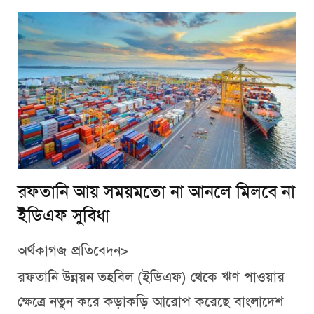
রফতানি আয় সময়মতো না আনলে মিলবে না
ইডিএফ সুবিধা
অর্থকাগজ প্রতিবেদন>
রফতানি উন্নয়ন তহবিল (ইডিএফ) থেকে ঋণ পাওয়ার
ক্ষেত্রে নতুন করে কড়াকড়ি আরোপ করেছে বাংলাদেশ