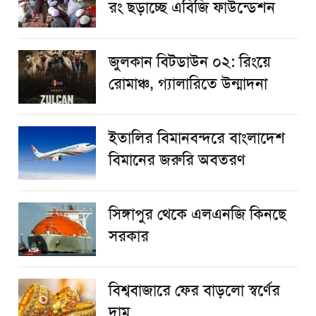
রং ছড়াচ্ছে এবিজি ফাউন্ডেশন
জুলকান বিটডাউন ০২: রিংয়ে
রোমাঞ্চ, গ্যালারিতে উন্মাদনা
ইতালির বিমানবন্দরে বাংলাদেশ
বিমানের জরুরি অবতরণ
সিঙ্গাপুর থেকে এলএনজি কিনছে
সরকার
বিশ্ববাজারে ফের বাড়লো স্বর্ণের
দাম