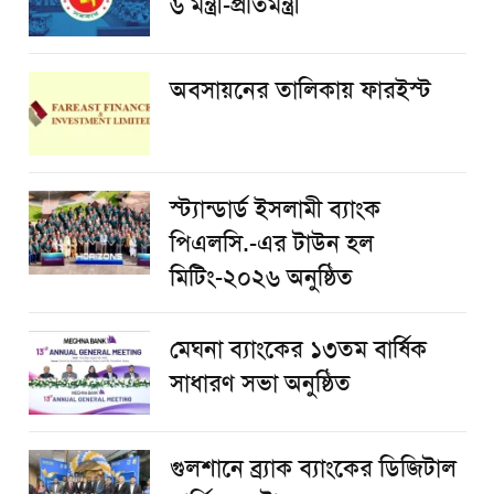
৬ মন্ত্রী-প্রতিমন্ত্রী
অবসায়নের তালিকায় ফারইস্ট
স্ট্যান্ডার্ড ইসলামী ব্যাংক
পিএলসি.-এর টাউন হল
মিটিং-২০২৬ অনুষ্ঠিত
মেঘনা ব্যাংকের ১৩তম বার্ষিক
সাধারণ সভা অনুষ্ঠিত
গুলশানে ব্র্যাক ব্যাংকের ডিজিটাল