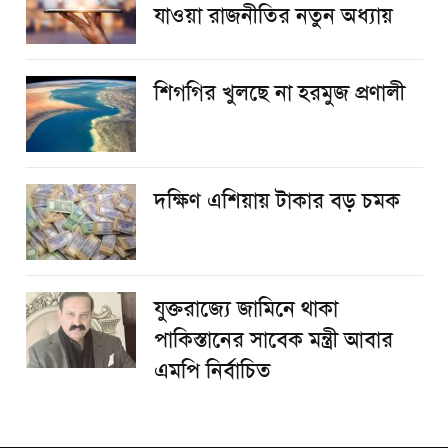
যাওয়া রাজনীতির নতুন অধ্যায়
শিগগির খুলছে না হরমুজ প্রণালী
দক্ষিণ এশিয়ায় টাকার বড় চমক
যুক্তরাজ্যে জামিনে থাকা
পাকিস্তানের সাবেক মন্ত্রী আবার
এমপি নির্বাচিত