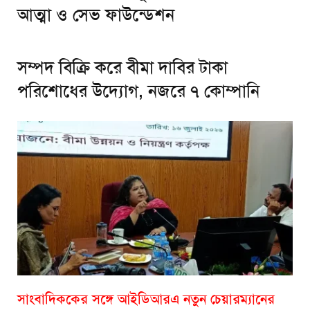
আত্মা ও সেভ ফাউন্ডেশন
সম্পদ বিক্রি করে বীমা দাবির টাকা
পরিশোধের উদ্যোগ, নজরে ৭ কোম্পানি
সাংবাদিককের সঙ্গে আইডিআরএ নতুন চেয়ারম্যানের