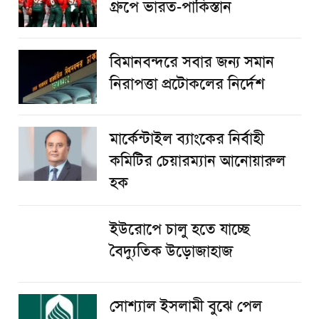
গ্রুপে ভারত-পাকিস্তান
বিমানবন্দরে সবার জন্য সমান
নিরাপত্তা প্রটোকলের নির্দেশ
মার্কেন্টাইল ব্যাংকের নির্বাহী
কমিটির চেয়ারম্যান আনোয়ারুল
হক
ইউরোপে চালু হতে যাচ্ছে
বৈদ্যুতিক উড়োজাহাজ
সোশ্যাল ইসলামী বুঝে পেল