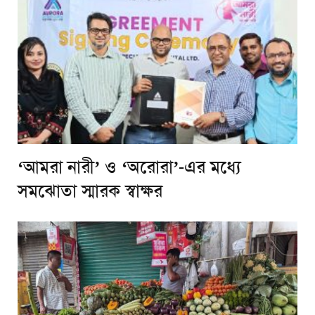
‘আমরা নারী’ ও ‘অরোরা’-এর মধ্যে
সমঝোতা স্মারক স্বাক্ষর