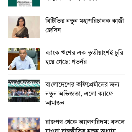
বিটিভির নতুন মহাপরিচালক কাজী
জেসিন
ব্যাংক ঋণের এক-তৃতীয়াংশই চুরি
হয়ে গেছে: গভর্নর
বাংলাদেশের কফিপ্রেমীদের জন্য
নতুন অভিজ্ঞতা, এলো ক্যাফে
আমাজন
রাজপথ থেকে অ্যালগরিদম: বদলে
যাওয়া রাজনীতির নতুন অধ্যায়