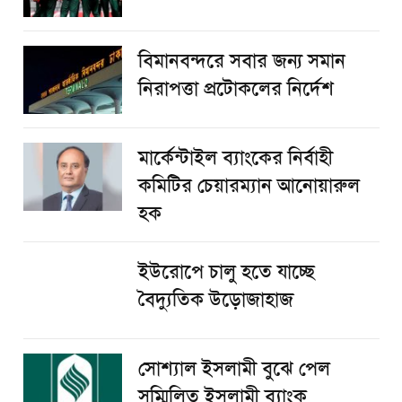
বিমানবন্দরে সবার জন্য সমান
নিরাপত্তা প্রটোকলের নির্দেশ
মার্কেন্টাইল ব্যাংকের নির্বাহী
কমিটির চেয়ারম্যান আনোয়ারুল
হক
ইউরোপে চালু হতে যাচ্ছে
বৈদ্যুতিক উড়োজাহাজ
সোশ্যাল ইসলামী বুঝে পেল
সম্মিলিত ইসলামী ব্যাংক