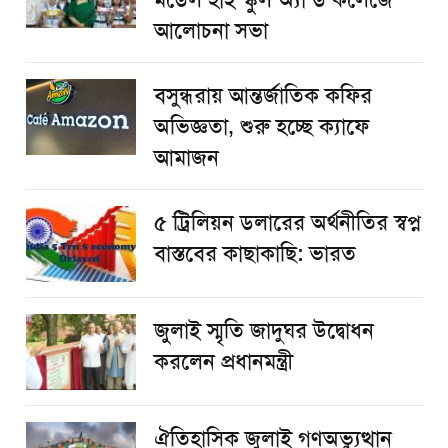
মডেল হাই স্কুল অ্যান্ড কলেজে
আলোচনা সভা
বসুন্ধরায় আন্তর্জাতিক কফির
অভিজ্ঞতা, শুরু হচ্ছে ক্যাফে
আমাজন
৫ ট্রিলিয়ন ডলারের অর্থনীতির স্বপ্ন
বাস্তবের কাছাকাছি: ভারত
জুলাই স্মৃতি জাদুঘর উদ্বোধন
করলেন প্রধানমন্ত্রী
ঐতিহাসিক জুলাই গণঅভ্যুত্থান