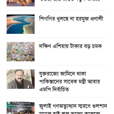
শিগগির খুলছে না হরমুজ প্রণালী
দক্ষিণ এশিয়ায় টাকার বড় চমক
যুক্তরাজ্যে জামিনে থাকা
পাকিস্তানের সাবেক মন্ত্রী আবার
এমপি নির্বাচিত
জুলাই গণঅভ্যুত্থান স্মরণে গুলশান