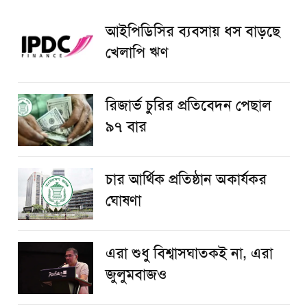
আইপিডিসির ব্যবসায় ধস বাড়ছে
খেলাপি ঋণ
রিজার্ভ চুরির প্রতিবেদন পেছাল
৯৭ বার
চার আর্থিক প্রতিষ্ঠান অকার্যকর
ঘোষণা
এরা শুধু বিশ্বাসঘাতকই না, এরা
জুলুমবাজও