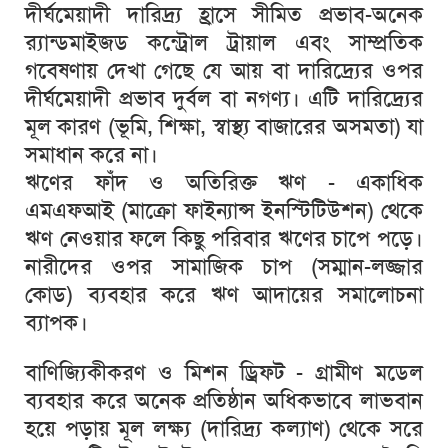
দীর্ঘমেয়াদী
দারিদ্র্য
হ্রাসে
সীমিত
প্রভাব
-
অনেক
র‍্যান্ডমাইজড
কন্ট্রোল
ট্রায়াল
এবং
সাম্প্রতিক
গবেষণায়
দেখা
গেছে
যে
আয়
বা
দারিদ্র্যের
ওপর
দীর্ঘমেয়াদী
প্রভাব
দুর্বল
বা
নগণ্য।
এটি
দারিদ্র্যের
মূল
কারণ
(
ভূমি
,
শিক্ষা
,
স্বাস্থ্য
বাজারের
অসমতা
)
যা
সমাধান
করে
না।
ঋণের
ফাঁদ
ও
অতিরিক্ত
ঋণ
-
একাধিক
এমএফআই
(
মাক্রো
ফাইন্যান্স
ইনস্টিটিউশন
)
থেকে
ঋণ
নেওয়ার
ফলে
কিছু
পরিবার
ঋণের
চাপে
পড়ে।
নারীদের
ওপর
সামাজিক
চাপ
(
সম্মান
-
লজ্জার
কোড
)
ব্যবহার
করে
ঋণ
আদায়ের
সমালোচনা
ব্যাপক।
বাণিজ্যিকীকরণ
ও
মিশন
ড্রিফট
-
গ্রামীণ
মডেল
ব্যবহার
করে
অনেক
প্রতিষ্ঠান
অধিকভাবে
লাভবান
হয়ে
পড়ায়
মূল
লক্ষ্য
(
দারিদ্র্য
কল্যাণ
)
থেকে
সরে