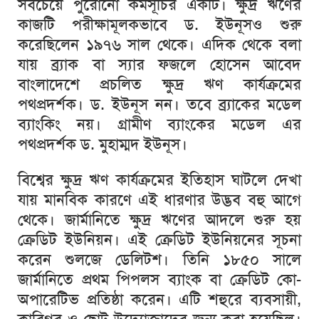
সবচেয়ে
পুরোনো
কর্মসূচির
একটি।
ক্ষুদ্র
ঋণের
কাজটি
পরীক্ষামূলকভাবে
ড
.
ইউনূসও
শুরু
করেছিলেন
১৯৭৬
সাল
থেকে।
এদিক
থেকে
বলা
যায়
ব্র্যাক
বা
স্যার
ফজলে
হোসেন
আবেদ
বাংলাদেশে
প্রচলিত
ক্ষুদ্র
ঋণ
কার্যক্রমের
পথপ্রদর্শক।
ড
.
ইউনূস
নন।
তবে
ব্র্যাকের
মডেল
ব্যাংকিং
নয়।
গ্রামীণ
ব্যাংকের
মডেল
এর
পথপ্রদর্শক
ড
.
মুহাম্মদ
ইউনূস।
বিশ্বের
ক্ষুদ্র
ঋণ
কার্যক্রমের
ইতিহাস
ঘাটলে
দেখা
যায়
মানবিক
কারণে
এই
ধারণার
উদ্ভব
বহু
আগে
থেকে।
জার্মানিতে
ক্ষুদ্র
ঋণের
আদলে
শুরু
হয়
ক্রেডিট
ইউনিয়ন।
এই
ক্রেডিট
ইউনিয়নের
সূচনা
করেন
শুলজে
ডেলিটশ।
তিনি
১৮৫০
সালে
জার্মানিতে
প্রথম
পিপলস
ব্যাংক
বা
ক্রেডিট
কো
-
অপারেটিভ
প্রতিষ্ঠা
করেন।
এটি
শহুরে
ব্যবসায়ী
,