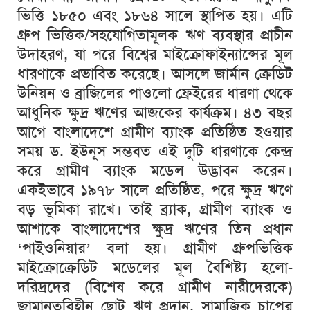
ভিত্তি
১৮৫০
এবং
১৮৬৪
সালে
স্থাপিত
হয়।
এটি
গ্রুপ
ভিত্তিক
/
সহযোগিতামূলক
ঋণ
ব্যবস্থার
প্রাচীন
উদাহরণ
,
যা
পরে
বিশ্বের
মাইক্রোফাইন্যান্সের
মূল
ধারণাকে
প্রভাবিত
করেছে।
আসলে
জার্মান
ক্রেডিট
উনিয়ন
ও
ব্রাজিলের
পাওলো
ফ্রেইরের
ধারণা
থেকে
আধুনিক
ক্ষুদ্র
ঋণের
আজকের
কার্যক্রম।
৪৩
বছর
আগে
বাংলাদেশে
গ্রামীণ
ব্যাংক
প্রতিষ্ঠিত
হওয়ার
সময়
ড
.
ইউনূস
সম্ভবত
এই
দুটি
ধারণাকে
কেন্দ্র
করে
গ্রামীণ
ব্যাংক
মডেল
উদ্ভাবন
করেন।
একইভাবে
১৯৭৮
সালে
প্রতিষ্ঠিত
,
পরে
ক্ষুদ্র
ঋণে
বড়
ভূমিকা
রাখে।
তাই
ব্র্যাক
,
গ্রামীণ
ব্যাংক
ও
আশাকে
বাংলাদেশের
ক্ষুদ্র
ঋণের
তিন
প্রধান
‘
পাইওনিয়ার
’
বলা
হয়।
গ্রামীণ
গ্রুপভিত্তিক
মাইক্রোক্রেডিট
মডেলের
মূল
বৈশিষ্ট্য
হলো
-
দরিদ্রদের
(
বিশেষ
করে
গ্রামীণ
নারীদেরকে
)
জামানতবিহীন
ছোট
ঋণ
প্রদান
,
সামাজিক
চাপের