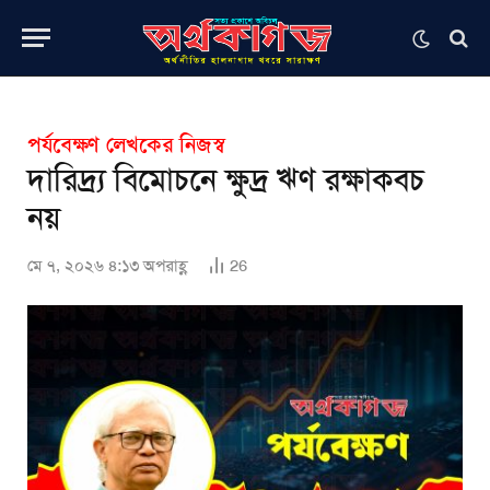
পর্যবেক্ষণ লেখকের নিজস্ব
দারিদ্র্য বিমোচনে ক্ষুদ্র ঋণ রক্ষাকবচ
নয়
মে ৭, ২০২৬ ৪:১৩ অপরাহ্ণ
26