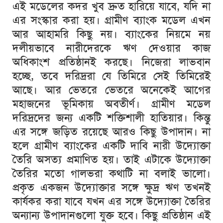
এই
মডেলের
কদর
খুব
দ্রুত
হারিয়ে
যাবে
,
যদি
না
এর
সংস্কার
করা
হয়।
গ্রামীণ
ব্যাংক
মডেল
এখন
আর
আহামরি
কিছু
নয়।
ব্যাংকের
নিয়মে
নয়
দলীয়ভাবে
নারীদেরকে
ঋণ
দেওয়ার
কাজ
অধিকাংশ
প্রতিষ্ঠানই
করছে।
নিজেরা
লাভবান
হচ্ছে
,
তবে
দরিদ্ররা
যে
তিমিরে
সেই
তিমিরেই
আছে।
আর
ভেতরে
ভেতরে
অনেকেই
আগের
মহাজনের
ভূমিকায়
অবতীর্ণ।
গ্রামীণ
মডেল
দরিদ্রদের
জন্য
একটি
শক্তিশালী
হাতিয়ার।
কিন্তু
এর
সঙ্গে
জড়িত
রয়েছে
আরও
কিছু
উপাদান।
না
হলে
গ্রামীণ
ব্যাংকের
একটি
দাবি
নারী
উদ্যোক্তা
তৈরি
অসত্য
প্রমাণিত
হয়।
তাই
এটাকে
উদ্যোক্তা
তৈরির
মতো
গালভরা
কথাটি
না
বলাই
ভালো।
প্রকৃত
একজন
উদ্যোক্তার
সঙ্গে
ক্ষুদ্র
ঋণ
তখনই
কার্যকর
করা
যাবে
যখন
এর
সঙ্গে
উদ্যোক্তা
তৈরির
অন্যান্য
উপাদানগুলো
যুক্ত
হবে।
কিছু
প্রতিষ্ঠান
এই