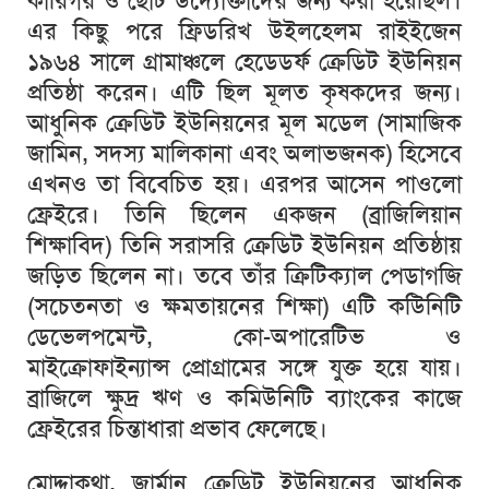
কারিগর
ও
ছোট
উদ্যোক্তাদের
জন্য
করা
হয়েছিল।
এর
কিছু
পরে
ফ্রিডরিখ
উইলহেলম
রাইইজেন
১৯৬৪
সালে
গ্রামাঞ্চলে
হেডেডর্ফ
ক্রেডিট
ইউনিয়ন
প্রতিষ্ঠা
করেন।
এটি
ছিল
মূলত
কৃষকদের
জন্য।
আধুনিক
ক্রেডিট
ইউনিয়নের
মূল
মডেল
(
সামাজিক
জামিন
,
সদস্য
মালিকানা
এবং
অলাভজনক
)
হিসেবে
এখনও
তা
বিবেচিত
হয়।
এরপর
আসেন
পাওলো
ফ্রেইরে।
তিনি
ছিলেন
একজন
(
ব্রাজিলিয়ান
শিক্ষাবিদ
)
তিনি
সরাসরি
ক্রেডিট
ইউনিয়ন
প্রতিষ্ঠায়
জড়িত
ছিলেন
না।
তবে
তাঁর
ক্রিটিক্যাল
পেডাগজি
(
সচেতনতা
ও
ক্ষমতায়নের
শিক্ষা
)
এটি
কউিনিটি
ডেভেলপমেন্ট
,
কো
-
অপারেটিভ
ও
মাইক্রোফাইন্যান্স
প্রোগ্রামের
সঙ্গে
যুক্ত
হয়ে
যায়।
ব্রাজিলে
ক্ষুদ্র
ঋণ
ও
কমিউনিটি
ব্যাংকের
কাজে
ফ্রেইরের
চিন্তাধারা
প্রভাব
ফেলেছে।
মোদ্দাকথা
,
জার্মান
ক্রেডিট
ইউনিয়নের
আধুনিক