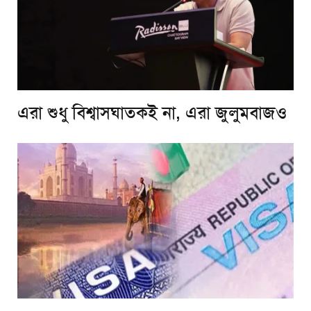
এরা শুধু বিশ্বাসঘাতকই না, এরা জুলুমবাজও