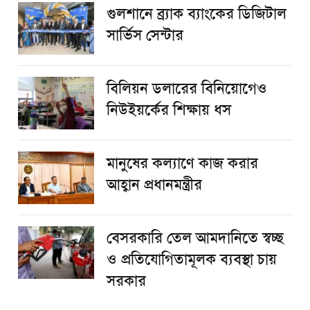
গুলশানে ব্র্যাক ব্যাংকের ডিজিটাল
সার্ভিস সেন্টার
বিলিয়ন ডলারের বিনিয়োগেও
নিউইয়র্কের শিক্ষায় ধস
মানুষের কল্যাণে কাজ করার
আহ্বান প্রধানমন্ত্রীর
বেসরকারি তেল আমদানিতে স্বচ্ছ
ও প্রতিযোগিতামূলক ব্যবস্থা চায়
সরকার