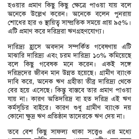
হওয়ার
প্রমাণ
কিছু
কিছু
ক্ষেত্রে
পাওয়া
যায়
বলে
অনেকে
উল্লেখ
করেন।
অনেকে
বলেন
পুনরায়
শোধের
হার
ও
স্থায়িত্ব
সাম্প্রতিক
সময়ে
প্রায়
৯৫
%
।
এটি
প্রমাণ
করে
দরিদ্ররা
ঋণগ্রহণযোগ্য।
দারিদ্র্য
হ্রাসে
অবদান
সম্পর্কিত
গবেষণায়
এটি
মাঝারি
দারিদ্র্য
এবং
চরম
দারিদ্র্য
১০
%
কমিয়েছে
বলে
কিছু
গবেষক
মনে
করেন।
একই
সঙ্গে
দরিদ্রদের
জীবন
মান
উন্নত
হয়েছে।
গ্রামীণ
ব্যাংক
দাবি
করে
,
অনেক
ঋণ
গ্রহীতা
তীব্র
দারিদ্র্য
থেকে
বের
হয়ে
এসেছে।
কিন্তু
বাস্তবে
তার
প্রমাণ
পাওয়া
যায়
না।
কারণ
অতিদরিদ্র
বা
হত
দরিদ্র
এই
ঋণ
কর্মসূচির
বাইরে।
কারণ
শুধু
গ্রামীণ
ব্যাংক
নয়
কোনো
ক্ষুদ্র
ঋণ
প্রতিষ্ঠান
তাদেরকে
ঋণ
দেয়
না।
তবে
বেশ
কিছু
সাফল্য
থাকা
সত্ত্বেও
এর
মধ্যে