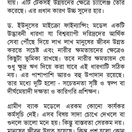
যায়।
এটি
টেকসই
উন্নয়নের
ক্ষেত্রে
চ্যালেঞ্জ
তৈরি
করেছে।
এর
প্রধান
কারণ
উচ্চ
সুদের
হার।
ড
.
ইউনূসের
মাইক্রো
ফাইন্যান্সিং
মডেল
একটি
উদ্ভাবনী
ধারণা
যা
বিশ্বব্যাপী
দরিদ্রদের
আর্থিক
সেবা
পৌঁছে
দিয়ে
লাখ
লাখ
মানুষের
জীবন
উন্নত
করতে
সচেষ্ট
এবং
নারীর
ক্ষমতায়নের
ক্ষেত্রেও
কিছুটা
ভূমিকা
রাখছে।
তবে
নারীর
ক্ষমতায়ন
যে
শুধু
ক্ষুদ্র
ঋণ
দিয়ে
করা
যাবে
এই
ধারণাটি
সঠিক
নয়।
এর
পাশাপাশি
আরও
বহু
উপাদান
রয়েছে।
তার
মধ্যে
দুটি
হলো
-
সচেতনতা
সৃষ্টি
ও
স্বল্প
বা
দীর্ঘমেয়াদী
দক্ষতা
ও
কারিগরি
প্রশিক্ষণ।
গ্রামীণ
ব্যাক
মডেলে
এরকম
কোনো
কার্যকর
কর্মসূচি
নেই।
এসব
বিষয়
সাদা
চোখে
দেখলে
বা
শুনলে
ভালো
মনে
হয়।
কিন্তু
বাস্তবতা
সেরকম
নয়।
মানুষের
জীবন
উন্নত
হয়েছে।
কিন্তু
প্রশ্ন
হলো
কোন