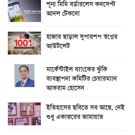
শূন্য মিমি বর্ডারলেস কনসেপ্ট
আনল টেকনো
হাজার ছাড়াল সুপারশপ স্বপ্নের
আউটলেট
মার্কেন্টাইল ব্যাংকের ঝুঁকি
ব্যবস্থাপনা কমিটির চেয়ারম্যান
আকরাম হোসেন
ইতিহাসের ছবিতে সব আছে, নেই
শুধু একাত্তরের জামায়াত