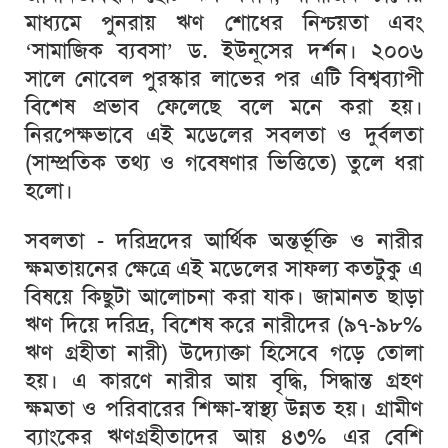
মাধ্যমে
পুনরায়
ঋণ
শোধের
নিশ্চয়তা
এবং
‘
সামাজিক
ব্যবসা
’
ড
.
ইউনূসের
দর্শন।
২০০৬
সালে
নোবেল
পুরস্কার
লাভের
পর
এটি
বিশ্বব্যাপী
বিশেষ
প্রভাব
ফেলেছে
বলে
মনে
করা
হয়।
নিরপেক্ষভাবে
এই
মডেলের
সবলতা
ও
দুর্বলতা
(
সাম্প্রতিক
তথ্য
ও
গবেষণার
ভিত্তিতে
)
তুলে
ধরা
হলো।
সবলতা
-
দরিদ্রদের
আর্থিক
অন্তর্ভূক্তি
ও
নারীর
ক্ষমতায়নের
ক্ষেত্রে
এই
মডেলের
সাফল্য
কতটুকু
এ
বিষয়ে
কিছুটা
আলোচনা
করা
যাক।
জামানত
ছাড়া
ঋণ
দিয়ে
দরিদ্র
,
বিশেষ
করে
নারীদের
(
৯৭
-
৯৮
%
ঋণ
গ্রহীতা
নারী
)
উদ্যোক্তা
হিসেবে
গড়ে
তোলা
হয়।
এ
কারণে
নারীর
আয়
বৃদ্ধি
,
সিদ্ধান্ত
গ্রহণ
ক্ষমতা
ও
পরিবারের
শিক্ষা
-
স্বাস্থ্য
উন্নত
হয়।
গ্রামীণ
ব্যাংকের
ঋণগ্রহীতাদের
আয়
৪৩
%
এর
বেশি