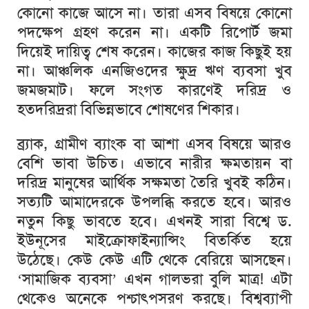
কোনো
কাজে
আসে
না।
তারা
এসব
বিষয়ে
কোনো
পদক্ষেপ
গ্রহণ
করেন
না।
একটি
রিপোর্ট
জমা
দিয়েই
দায়িত্ব
শেষ
করেন।
কাজের
কাজ
কিছুই
হয়
না।
আঞ্চলিক
এনজিওদের
ক্ষুদ্র
ঋণ
ব্যবসা
খুব
জমজমাট।
ফলে
সংগত
কারণেই
দরিদ্র
ও
হতদরিদ্ররা
বিভিন্নভাবে
শোষণের
শিকার।
ব্র্যাক
,
গ্রামীণ
ব্যাংক
বা
আশা
এসব
বিষয়ে
আরও
বেশি
ভাবা
উচিত।
এভাবে
নারীর
ক্ষমতায়ন
বা
দরিদ্র
মানুষের
আর্থিক
সক্ষমতা
তৈরি
খুবই
কঠিন।
সত্যটি
আমাদেরকে
উপলব্ধি
করতে
হবে।
আরও
নতুন
কিছু
ভাবতে
হবে।
এখনই
সারা
বিশ্বে
ড
.
ইউনূসের
মাইক্রোফাইন্যান্সিং
বিতর্কিত
হয়ে
উঠেছে।
কেউ
কেউ
এটি
থেকে
বেরিয়ে
আসছেন।
‘
সামাজিক
ব্যবসা
’
এখন
গালভরা
বুলি
মাত্র
!
এটা
থেকেও
অনেকে
পশ্চাৎপসরণ
করছে।
বিশ্বব্যাপী