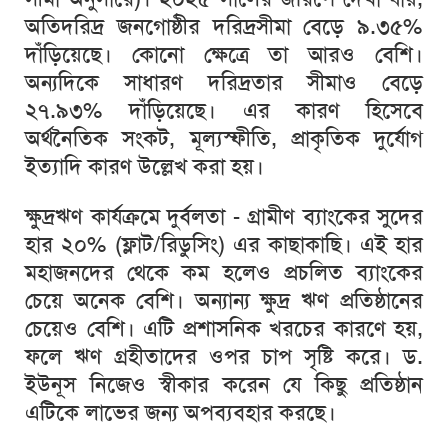
অতিদরিদ্র
জনগোষ্ঠীর
দরিদ্রসীমা
বেড়ে
৯
.
৩৫
%
দাঁড়িয়েছে।
কোনো
ক্ষেত্রে
তা
আরও
বেশি।
অন্যদিকে
সাধারণ
দরিদ্রতার
সীমাও
বেড়ে
২৭
.
৯৩
%
দাঁড়িয়েছে।
এর
কারণ
হিসেবে
অর্থনৈতিক
সংকট
,
মূল্যস্ফীতি
,
প্রাকৃতিক
দুর্যোগ
ইত্যাদি
কারণ
উল্লেখ
করা
হয়।
ক্ষুদ্রঋণ
কার্যক্রমে
দুর্বলতা
-
গ্রামীণ
ব্যাংকের
সুদের
হার
২০
% (
ফ্লাট
/
রিডুসিং
)
এর
কাছাকাছি।
এই
হার
মহাজনদের
থেকে
কম
হলেও
প্রচলিত
ব্যাংকের
চেয়ে
অনেক
বেশি।
অন্যান্য
ক্ষুদ্র
ঋণ
প্রতিষ্ঠানের
চেয়েও
বেশি।
এটি
প্রশাসনিক
খরচের
কারণে
হয়
,
ফলে
ঋণ
গ্রহীতাদের
ওপর
চাপ
সৃষ্টি
করে।
ড
.
ইউনূস
নিজেও
স্বীকার
করেন
যে
কিছু
প্রতিষ্ঠান
এটিকে
লাভের
জন্য
অপব্যবহার
করছে।