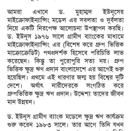
আমরা
এখানে
ড
.
মুহাম্মদ
ইউনূসের
মাইক্রোফাইন্যান্সিং
মডেল
এর
সবলতা
ও
দুর্বলতা
নিয়ে
একটি
নিরপেক্ষ
আলোচনা
উপস্থাপন
করছি।
ড
.
ইউনূস
১৯৭৬
সালে
গ্রামীণ
ব্যাংকের
মাধ্যমে
মাইক্রোফাইন্যান্সিং
এর
(
বিশেষ
করে
গ্রুপ
ভিত্তিক
মাক্রোক্রেডিট
)
পথপ্রদর্শক
হিসেবে
পরিচিতি
লাভ
করেছেন।
কিন্তু
তা
পুরোপুরি
সত্য
নয়।
গ্রুপ
ভিত্তিক
ক্ষুদ্র
ঋণ
প্রদান
বাংলাদেশে
এর
আগেই
শুরু
হয়েছিল।
প্রথমে
এই
ধারণার
জন্ম
হয়
বিশ্বের
দুটি
দেশে।
অর্থাৎ
নারীদেরকে
সংগঠিত
করে
গ্রুপভিত্তিক
ক্ষুদ্র
ঋণ
প্রদান।
উদ্দেশ্য
তাদের
জীবন
মান
উন্নয়ন।
ড
.
ইউনূস
গ্রামীণ
ব্যাংক
মডেলে
ক্ষুদ্র
ঋণ
কার্যক্রম
শুরু
করেন
১৯৮৩
সালে।
তার
আগে
তিনি
যখন