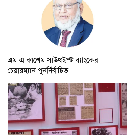
এম এ কাশেম সাউথইস্ট ব্যাংকের
চেয়ারম্যান পুনর্নির্বাচিত