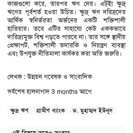
কাজগুলো
করে
,
তারপর
ঋণ
দেয়।
এট্ইা
ক্ষুদ্র্
ঋণের
পূর্বশর্ত
হওয়া
উচিত।
ক্ষুদ্র্
ঋণ
দরিদ্রদের
আর্থিক
স্বনির্ভরতা
অর্জনের
একটি
শক্তিশালী
হাতিয়ার।
তবে
এটির
সাহায্যে
কেউ
এককভাবে
দারিদ্র্যমুক্ত
বিশ্ব
গড়তে
পারবে
না।
তার
সঙ্গে
স্থানীয়
প্রেক্ষাপট
,
শক্তিশালী
তদারকি
ও
নিয়ন্ত্রণ
ব্যবস্থা
এবং
উপযুক্ত
নীতিমালা
কার্যকর
করা
অতি
জরুরি।
লেখক
:
উন্নয়ন
গবেষক
ও
সাংবাদিক
সর্বশেষ হালনাগাদ 3 months আগে
ক্ষুদ্র ঋণ
গ্রামীণ ব্যাংক
ড. মুহাম্মদ ইউনূস