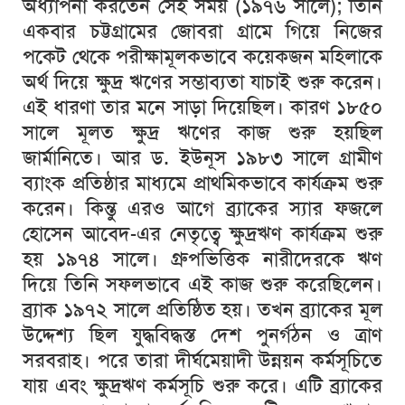
অধ্যাপনা
করতেন
সেই
সময়
(
১৯৭৬
সালে
);
তিনি
একবার
চট্টগ্রামের
জোবরা
গ্রামে
গিয়ে
নিজের
পকেট
থেকে
পরীক্ষামূলকভাবে
কয়েকজন
মহিলাকে
অর্থ
দিয়ে
ক্ষুদ্র
ঋণের
সম্ভাব্যতা
যাচাই
শুরু
করেন।
এই
ধারণা
তার
মনে
সাড়া
দিয়েছিল।
কারণ
১৮৫০
সালে
মূলত
ক্ষুদ্র
ঋণের
কাজ
শুরু
হয়ছিল
জার্মানিতে।
আর
ড
.
ইউনূস
১৯৮৩
সালে
গ্রামীণ
ব্যাংক
প্রতিষ্ঠার
মাধ্যমে
প্রাথমিকভাবে
কার্যক্রম
শুরু
করেন।
কিন্তু
এরও
আগে
ব্র্যাকের
স্যার
ফজলে
হোসেন
আবেদ
-
এর
নেতৃত্বে
ক্ষুদ্রঋণ
কার্যক্রম
শুরু
হয়
১৯৭৪
সালে।
গ্রুপভিত্তিক
নারীদেরকে
ঋণ
দিয়ে
তিনি
সফলভাবে
এই
কাজ
শুরু
করেছিলেন।
ব্র্যাক
১৯৭২
সালে
প্রতিষ্ঠিত
হয়।
তখন
ব্র্যাকের
মূল
উদ্দেশ্য
ছিল
যুদ্ধবিদ্ধস্ত
দেশ
পুনর্গঠন
ও
ত্রাণ
সরবরাহ।
পরে
তারা
দীর্ঘমেয়াদী
উন্নয়ন
কর্মসূচিতে
যায়
এবং
ক্ষুদ্রঋণ
কর্মসূচি
শুরু
করে।
এটি
ব্র্যাকের