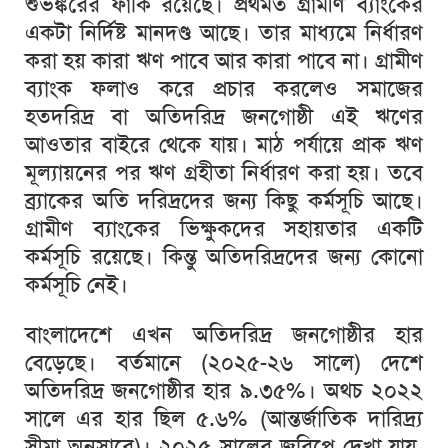
শুভঙ্করের
ফাঁকি
রয়েছে।
প্রথমত
গ্রামীণ
ব্যাংকের
একটা
নির্দিষ্ট
মানদণ্ড
আছে।
তার
মাধ্যমে
নির্ধারণ
করা
হয়
কারা
ঋণ
পাবে
আর
কারা
পাবে
না।
গ্রামীণ
ব্যাংক
ফলাও
করে
প্রচার
করলেও
সমাজের
হতদরিদ্র
বা
অতিদরিদ্র
জনগোষ্ঠী
এই
ঋণের
আওতার
বাইরে
থেকে
যায়।
মাঠ
পর্যায়ে
প্রাক
ঋণ
মূল্যায়নের
পর
ঋণ
গ্রহীতা
নির্ধারণ
করা
হয়।
তবে
ব্র্যাকের
অতি
দরিদ্রদের
জন্য
কিছু
কর্মসূচি
আছে।
গ্রামীণ
ব্যাংকের
ভিক্ষুকদের
সহায়তার
একটি
কর্মসূচি
রয়েছে।
কিন্তু
অতিদরিদ্রদের
জন্য
কোনো
কর্মসূচি
নেই।
বাংলাদেশে
এখন
অতিদরিদ্র
জনগোষ্ঠীর
হার
বেড়েছে।
বর্তমানে
(
২০২৫
-
২৬
সালে
)
দেশে
অতিদরিদ্র
জনগোষ্ঠীর
হার
৯
.
৩৫
%
।
অথচ
২০২২
সালে
এর
হার
ছিল
৫
.
৬
% (
আন্তর্জাতিক
দারিদ্র্য
সীমা
অনুসারে
)
।
২০২৫
সালের
জরিপে
দেখা
যায়
,