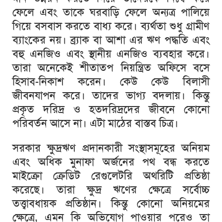
ফেলে
এবং
তাকে
ঘরবাড়ি
ফেলে
অন্যত্র
পালিয়ে
গিয়ে
বসবাস
করতে
বাধ্য
করে।
ব্যর্থতা
শুধু
গ্রামীণ
ব্যাংকের
নয়।
ব্র্যাক
বা
আশা
এর
ঋণ
পদ্ধতি
এবং
বহু
এনজিও
এবং
স্থানীয়
এনজিও
ব্যবহার
করে।
তারা
অনেকেই
শীতাতপ
নিয়ন্ত্রিত
অফিসে
বসে
হিসাব
-
নিকাশ
করেন।
কেউ
কেউ
বিলাসী
জীবনযাপন
করে।
তাদের
ভাগ্য
বদলায়।
কিন্তু
প্রকৃত
দরিদ্র
ও
হতদরিদ্রদের
জীবনে
কোনো
পরিবর্তন
আসে
না।
এটা
মাঠের
বাস্তব
চিত্র।
সরকার
ক্ষুদ্রঋণ
প্রদানকারী
সংস্থাসমূহের
অনিয়ম
এবং
অধিক
মুনাফা
অর্জনের
পথ
বন্ধ
করতে
মাইক্রো
ক্রেডিট
রেগুলেটরি
অথরিটি
প্রতিষ্ঠা
করেছে।
তারা
ক্ষুদ্র
ঋণের
ক্ষেত্রে
সর্বোচ্চ
তত্ত্বাবধায়ক
প্রতিষ্ঠান।
কিন্তু
কোনো
অনিয়মের
ক্ষেত্রে
,
এমন
কি
অভিযোগ
পাওয়ার
পরেও
তা