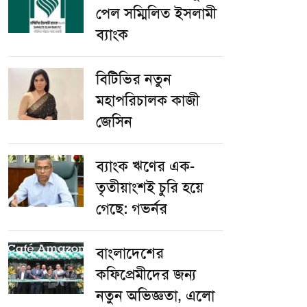
পেল সম্মিলিত ইসলামী
ব্যাংক
বিটিভির নতুন
মহাপরিচালক কাজী
জেসিন
ব্যাংক ঋণের এক-
তৃতীয়াংশই চুরি হয়ে
গেছে: গভর্নর
বাংলাদেশের
কফিপ্রেমীদের জন্য
নতুন অভিজ্ঞতা, এলো