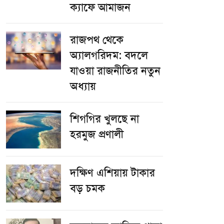
ক্যাফে আমাজন
রাজপথ থেকে
অ্যালগরিদম: বদলে
যাওয়া রাজনীতির নতুন
অধ্যায়
শিগগির খুলছে না
হরমুজ প্রণালী
দক্ষিণ এশিয়ায় টাকার
বড় চমক