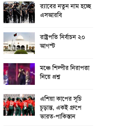
র‌্যাবের নতুন নাম হচ্ছে
এসআরবি
রাষ্ট্রপতি নির্বাচন ২০
আগস্ট
​মঞ্চে শিল্পীর নিরাপত্তা
নিয়ে প্রশ্ন
এশিয়া কাপের সূচি
চূড়ান্ত, একই গ্রুপে
ভারত-পাকিস্তান