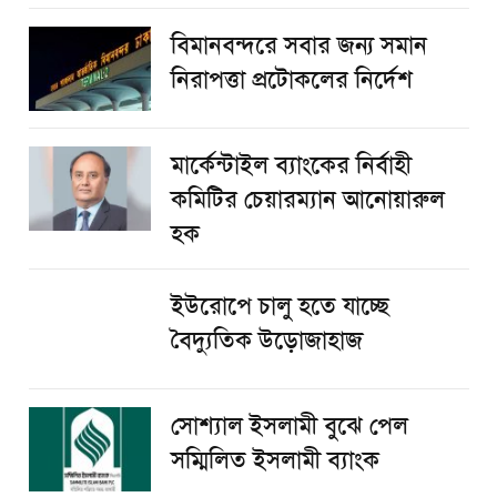
বিমানবন্দরে সবার জন্য সমান
নিরাপত্তা প্রটোকলের নির্দেশ
মার্কেন্টাইল ব্যাংকের নির্বাহী
কমিটির চেয়ারম্যান আনোয়ারুল
হক
ইউরোপে চালু হতে যাচ্ছে
বৈদ্যুতিক উড়োজাহাজ
সোশ্যাল ইসলামী বুঝে পেল
সম্মিলিত ইসলামী ব্যাংক