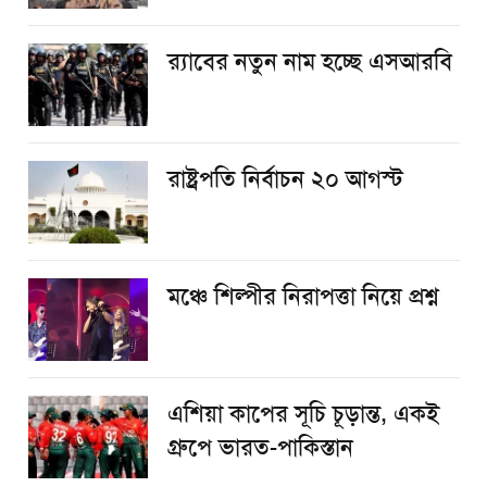
র‌্যাবের নতুন নাম হচ্ছে এসআরবি
রাষ্ট্রপতি নির্বাচন ২০ আগস্ট
​মঞ্চে শিল্পীর নিরাপত্তা নিয়ে প্রশ্ন
এশিয়া কাপের সূচি চূড়ান্ত, একই
গ্রুপে ভারত-পাকিস্তান