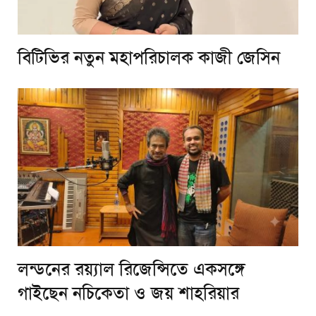
বিটিভির নতুন মহাপরিচালক কাজী জেসিন
লন্ডনের রয়্যাল রিজেন্সিতে একসঙ্গে
গাইছেন নচিকেতা ও জয় শাহরিয়ার