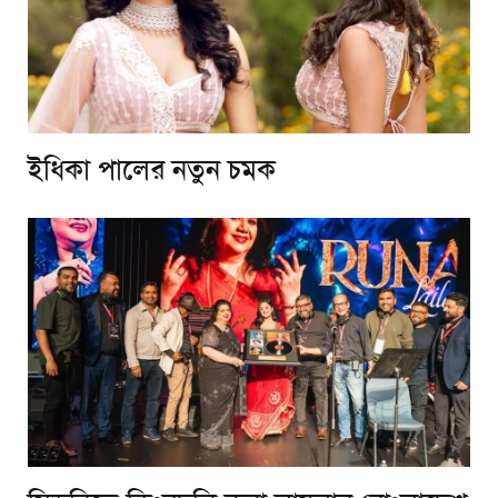
ইধিকা পালের নতুন চমক