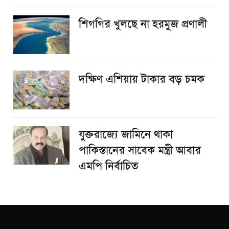
শিগগির খুলছে না হরমুজ প্রণালী
দক্ষিণ এশিয়ায় টাকার বড় চমক
যুক্তরাজ্যে জামিনে থাকা
পাকিস্তানের সাবেক মন্ত্রী আবার
এমপি নির্বাচিত