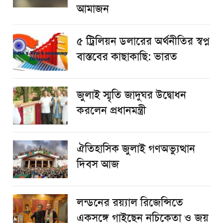
আমাজন
৫ ট্রিলিয়ন ডলারের অর্থনীতির স্বপ্ন
বাস্তবের কাছাকাছি: ভারত
জুলাই স্মৃতি জাদুঘর উদ্বোধন
করলেন প্রধানমন্ত্রী
ঐতিহাসিক জুলাই গণঅভ্যুত্থান
দিবস আজ
লন্ডনের রয়্যাল রিজেন্সিতে
একসঙ্গে গাইছেন নচিকেতা ও জয়