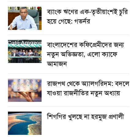
ব্যাংক ঋণের এক-তৃতীয়াংশই চুরি
হয়ে গেছে: গভর্নর
বাংলাদেশের কফিপ্রেমীদের জন্য
নতুন অভিজ্ঞতা, এলো ক্যাফে
আমাজন
রাজপথ থেকে অ্যালগরিদম: বদলে
যাওয়া রাজনীতির নতুন অধ্যায়
শিগগির খুলছে না হরমুজ প্রণালী