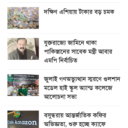
দক্ষিণ এশিয়ায় টাকার বড় চমক
যুক্তরাজ্যে জামিনে থাকা
পাকিস্তানের সাবেক মন্ত্রী আবার
এমপি নির্বাচিত
জুলাই গণঅভ্যুত্থান স্মরণে গুলশান
মডেল হাই স্কুল অ্যান্ড কলেজে
আলোচনা সভা
বসুন্ধরায় আন্তর্জাতিক কফির
অভিজ্ঞতা, শুরু হচ্ছে ক্যাফে