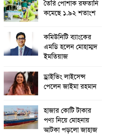
তৈরি পোশাক রফতানি
কমেছে ১.৯২ শতাংশ
কমিউনিটি ব্যাংকের
এমডি হলেন মোহাম্মদ
ইমতিয়াজ
ড্রাইভিং লাইসেন্স
পেলেন জাইমা রহমান
হাজার কোটি টাকার
পণ্য নিয়ে মোহনায়
আটকা পড়লো জাহাজ