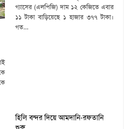
গ্যাসের (এলপিজি) দাম ১২ কেজিতে এবার
১১ টাকা বাড়িয়েছে ১ হাজার ৩৭৭ টাকা।
গত...
াই
কে
কে
হিলি বন্দর দিয়ে আমদানি-রফতানি
শুরু