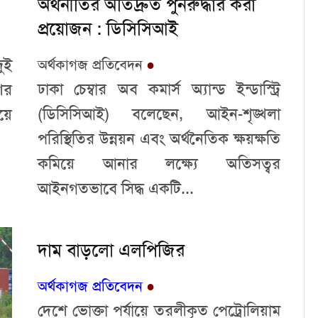
অর্থনীতির অতিদ্রুত পুনরুদ্ধার করা
প্রয়োজন : ডিসিসিআই
ুই
অর্থকাগজ প্রতিবেদন
●
ঢাকা চেম্বার অব কমার্স অ্যান্ড ইন্ডাস্ট্রি
ের
(ডিসিসিআই) বলেছেন, আইন-শৃঙ্খলা
য়ে
পরিস্থিতির উন্নয়ন এবং অর্থনৈতিক ক্ষয়ক্ষতি
কমিয়ে আনার লক্ষ্যে অতিসত্বর
আইনগতভাবে সিদ্ধ একটি...
দাম বাড়লো এলপিজির
অর্থকাগজ প্রতিবেদন
●
দেশে ভোক্তা পর্যায়ে তরলীকৃত পেট্রোলিয়াম