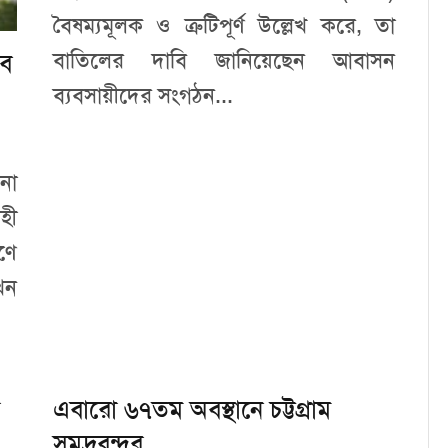
বৈষম্যমূলক ও ত্রুটিপূর্ণ উল্লেখ করে, তা
বাতিলের দাবি জানিয়েছেন আবাসন
বে
ব্যবসায়ীদের সংগঠন...
না
হী
ণে
খন
এবারো ৬৭তম অবস্থানে চট্টগ্রাম
সমুদ্রবন্দর