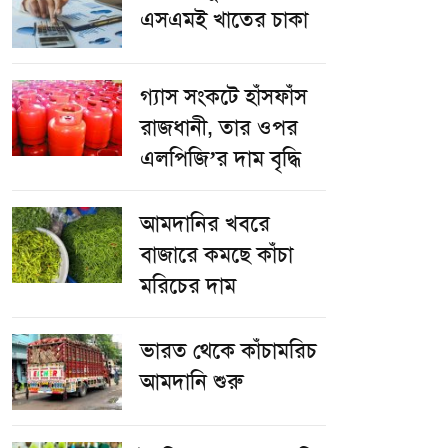
এসএমই খাতের চাকা
গ্যাস সংকটে হাঁসফাঁস
রাজধানী, তার ওপর
এলপিজি’র দাম বৃদ্ধি
আমদানির খবরে
বাজারে কমছে কাঁচা
মরিচের দাম
ভারত থেকে কাঁচামরিচ
আমদানি শুরু