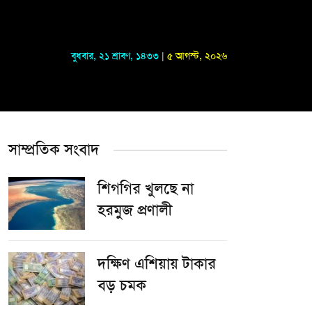
বুধবার
,
২১ শ্রাবণ, ১৪৩৩
|
৫ আগস্ট, ২০২৬
সাম্প্রতিক সংবাদ
শিগগির খুলছে না
হরমুজ প্রণালী
দক্ষিণ এশিয়ায় টাকার
বড় চমক