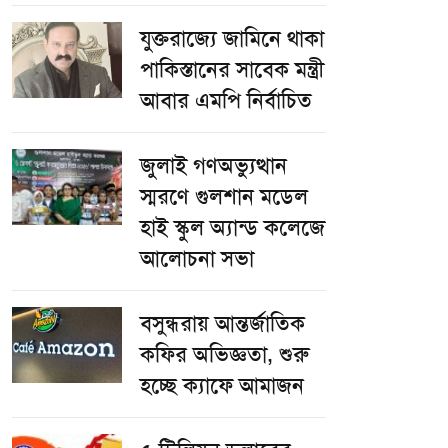
যুক্তরাজ্যে জামিনে থাকা
পাকিস্তানের সাবেক মন্ত্রী
আবার এমপি নির্বাচিত
জুলাই গণঅভ্যুত্থান
স্মরণে গুলশান মডেল
হাই স্কুল অ্যান্ড কলেজে
আলোচনা সভা
বসুন্ধরায় আন্তর্জাতিক
কফির অভিজ্ঞতা, শুরু
হচ্ছে ক্যাফে আমাজন