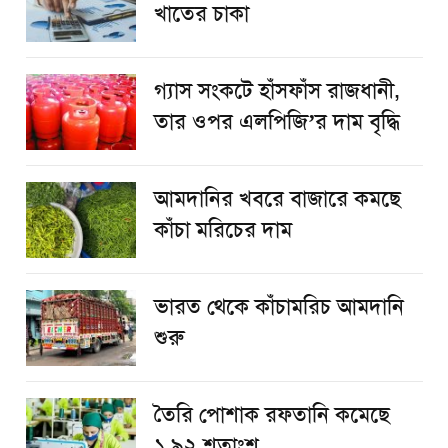
খাতের চাকা
গ্যাস সংকটে হাঁসফাঁস রাজধানী,
তার ওপর এলপিজি’র দাম বৃদ্ধি
আমদানির খবরে বাজারে কমছে
কাঁচা মরিচের দাম
ভারত থেকে কাঁচামরিচ আমদানি
শুরু
তৈরি পোশাক রফতানি কমেছে
১.৯২ শতাংশ