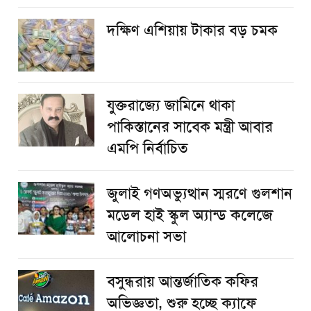
দক্ষিণ এশিয়ায় টাকার বড় চমক
যুক্তরাজ্যে জামিনে থাকা
পাকিস্তানের সাবেক মন্ত্রী আবার
এমপি নির্বাচিত
জুলাই গণঅভ্যুত্থান স্মরণে গুলশান
মডেল হাই স্কুল অ্যান্ড কলেজে
আলোচনা সভা
বসুন্ধরায় আন্তর্জাতিক কফির
অভিজ্ঞতা, শুরু হচ্ছে ক্যাফে