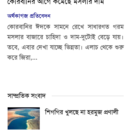
কোরবানির আগে কমেছে মসলার দাম
অর্থকাগজ প্রতিবেদন
কোরবানির ঈদকে সামনে রেখে সাধারণত গরম
মসলার বাজারে চাহিদা ও দাম-দুটোই বেড়ে যায়।
তবে, এবার দেখা যাচ্ছে ভিন্নতা। এলাচ থেকে শুরু
করে জিরা,...
সাম্প্রতিক সংবাদ
শিগগির খুলছে না হরমুজ প্রণালী