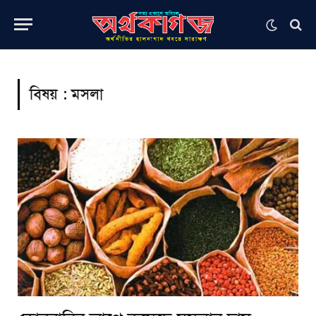
বিষয় :
মসলা