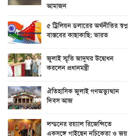
আমাজন
৫ ট্রিলিয়ন ডলারের অর্থনীতির স্বপ্ন
বাস্তবের কাছাকাছি: ভারত
জুলাই স্মৃতি জাদুঘর উদ্বোধন
করলেন প্রধানমন্ত্রী
ঐতিহাসিক জুলাই গণঅভ্যুত্থান
দিবস আজ
লন্ডনের রয়্যাল রিজেন্সিতে
একসঙ্গে গাইছেন নচিকেতা ও জয়