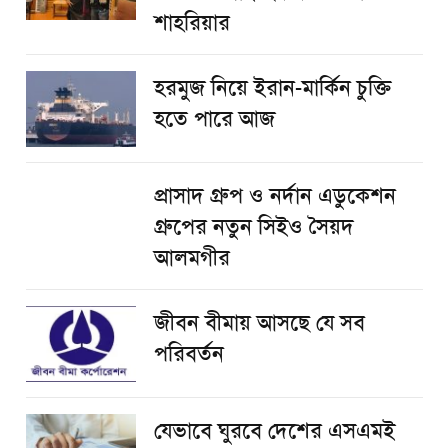
শাহরিয়ার
হরমুজ নিয়ে ইরান-মার্কিন চুক্তি
হতে পারে আজ
প্রাসাদ গ্রুপ ও নর্দান এডুকেশন
গ্রুপের নতুন সিইও সৈয়দ
আলমগীর
জীবন বীমায় আসছে যে সব
পরিবর্তন
যেভাবে ঘুরবে দেশের এসএমই