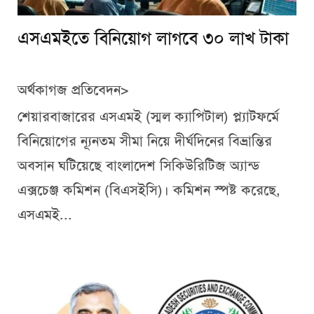
এসএমইতে বিনিয়োগ লাগবে ৩০ লাখ টাকা
অর্থকাগজ প্রতিবেদন>
শেয়ারবাজারের এসএমই (স্মল ক্যাপিটাল) প্ল্যাটফর্মে
বিনিয়োগের ন্যূনতম সীমা নিয়ে দীর্ঘদিনের বিভ্রান্তির
অবসান ঘটিয়েছে বাংলাদেশ সিকিউরিটিজ অ্যান্ড
এক্সচেঞ্জ কমিশন (বিএসইসি)। কমিশন স্পষ্ট করেছে,
এসএমই...