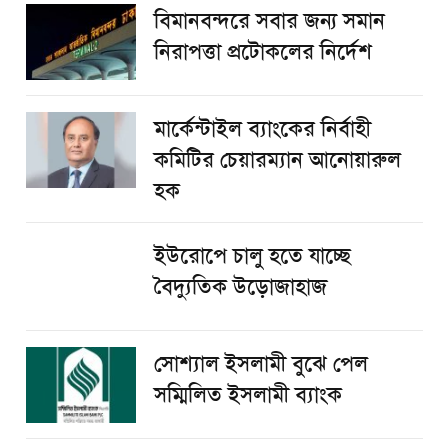
বিমানবন্দরে সবার জন্য সমান
নিরাপত্তা প্রটোকলের নির্দেশ
মার্কেন্টাইল ব্যাংকের নির্বাহী
কমিটির চেয়ারম্যান আনোয়ারুল
হক
ইউরোপে চালু হতে যাচ্ছে
বৈদ্যুতিক উড়োজাহাজ
সোশ্যাল ইসলামী বুঝে পেল
সম্মিলিত ইসলামী ব্যাংক