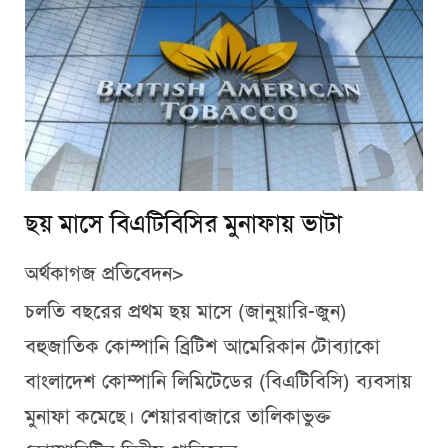
ছয় মাসে বিএটিবিসির মুনাফায় ভাটা
অর্থকাগজ প্রতিবেদন>
চলতি বছরের প্রথম ছয় মাসে (জানুয়ারি-জুন)
বহুজাতিক কোম্পানি ব্রিটিশ আমেরিকান টোব্যাকো
বাংলাদেশ কোম্পানি লিমিটেডের (বিএটিবিসি) ব্যবসায়
মুনাফা কমেছে। শেয়ারবাজারে তালিকাভুক্ত