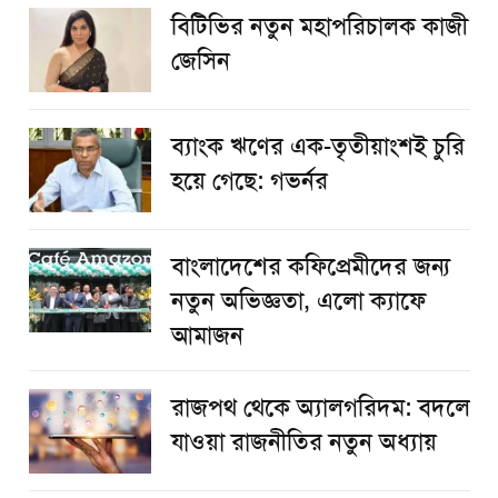
বিটিভির নতুন মহাপরিচালক কাজী
জেসিন
ব্যাংক ঋণের এক-তৃতীয়াংশই চুরি
হয়ে গেছে: গভর্নর
বাংলাদেশের কফিপ্রেমীদের জন্য
নতুন অভিজ্ঞতা, এলো ক্যাফে
আমাজন
রাজপথ থেকে অ্যালগরিদম: বদলে
যাওয়া রাজনীতির নতুন অধ্যায়