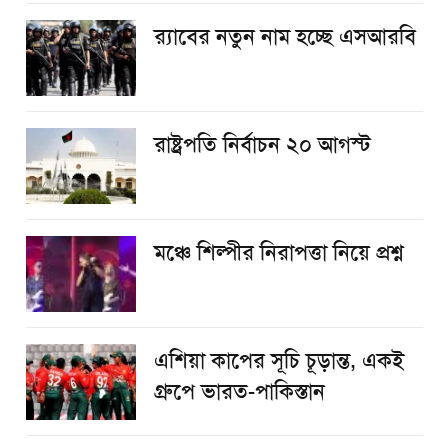
র‌্যাবের নতুন নাম হচ্ছে এসআরবি
রাষ্ট্রপতি নির্বাচন ২০ আগস্ট
​মঞ্চে শিল্পীর নিরাপত্তা নিয়ে প্রশ্ন
এশিয়া কাপের সূচি চূড়ান্ত, একই
গ্রুপে ভারত-পাকিস্তান