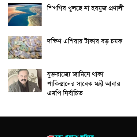
শিগগির খুলছে না হরমুজ প্রণালী
দক্ষিণ এশিয়ায় টাকার বড় চমক
যুক্তরাজ্যে জামিনে থাকা
পাকিস্তানের সাবেক মন্ত্রী আবার
এমপি নির্বাচিত