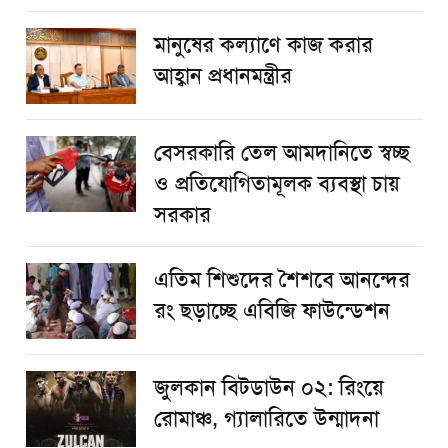
মানুষের কল্যাণে কাজ করার
আহ্বান প্রধানমন্ত্রীর
বেসরকারি তেল আমদানিতে স্বচ্ছ
ও প্রতিযোগিতামূলক ব্যবস্থা চায়
সরকার
এতিম শিশুদের শৈশবে আনন্দের
রং ছড়াচ্ছে এবিজি ফাউন্ডেশন
জুলকান বিটডাউন ০২: রিংয়ে
রোমাঞ্চ, গ্যালারিতে উন্মাদনা