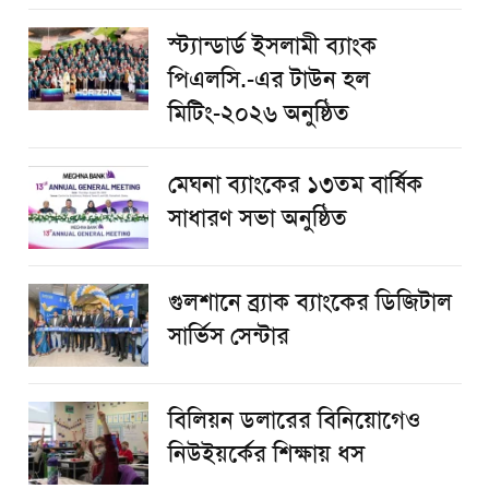
স্ট্যান্ডার্ড ইসলামী ব্যাংক
পিএলসি.-এর টাউন হল
মিটিং-২০২৬ অনুষ্ঠিত
মেঘনা ব্যাংকের ১৩তম বার্ষিক
সাধারণ সভা অনুষ্ঠিত
গুলশানে ব্র্যাক ব্যাংকের ডিজিটাল
সার্ভিস সেন্টার
বিলিয়ন ডলারের বিনিয়োগেও
নিউইয়র্কের শিক্ষায় ধস